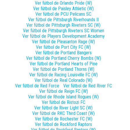
Ver fútbol de
Orlando Pride (W)
Ver fútbol de
Paisley Athletic (W)
Ver fútbol de
PCU Pelicans SC
Ver fútbol de
Pittsburgh Riverhounds II
Ver fútbol de
Pittsburgh Riveters SC (W)
Ver fútbol de
Pittsburgh Riveters SC Women
Ver fútbol de
Players Development Academy
Ver fútbol de
Pleasanton Rage (W)
Ver fútbol de
Port City FC (W)
Ver fútbol de
Portland Bangers
Ver fútbol de
Portland Cherry Bombs (W)
Ver fútbol de
Portland Hearts of Pine
Ver fútbol de
Portland Thorns (W)
Ver fútbol de
Racing Louisville FC (W)
Ver fútbol de
Real Colorado (W)
Ver fútbol de
Red Force
Ver fútbol de
Red River FC
Ver fútbol de
Reign FC (W)
Ver fútbol de
Rhode Island Rogues (W)
Ver fútbol de
Ristozi FC
Ver fútbol de
River Light SC (W)
Ver fútbol de
RKC Third Coast (W)
Ver fútbol de
Rochester FC (W)
Ver fútbol de
Rockford Raptors
Ver fútbol de
Rockford Raptors (W)