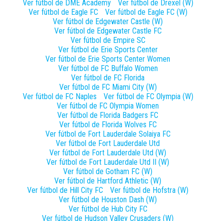
Ver fútbol de
DME Academy
Ver fútbol de
Drexel (W)
Ver fútbol de
Eagle FC
Ver fútbol de
Eagle FC (W)
Ver fútbol de
Edgewater Castle (W)
Ver fútbol de
Edgewater Castle FC
Ver fútbol de
Empire SC
Ver fútbol de
Erie Sports Center
Ver fútbol de
Erie Sports Center Women
Ver fútbol de
FC Buffalo Women
Ver fútbol de
FC Florida
Ver fútbol de
FC Miami City (W)
Ver fútbol de
FC Naples
Ver fútbol de
FC Olympia (W)
Ver fútbol de
FC Olympia Women
Ver fútbol de
Florida Badgers FC
Ver fútbol de
Florida Wolves FC
Ver fútbol de
Fort Lauderdale Solaiya FC
Ver fútbol de
Fort Lauderdale Utd
Ver fútbol de
Fort Lauderdale Utd (W)
Ver fútbol de
Fort Lauderdale Utd II (W)
Ver fútbol de
Gotham FC (W)
Ver fútbol de
Hartford Athletic (W)
Ver fútbol de
Hill City FC
Ver fútbol de
Hofstra (W)
Ver fútbol de
Houston Dash (W)
Ver fútbol de
Hub City FC
Ver fútbol de
Hudson Valley Crusaders (W)