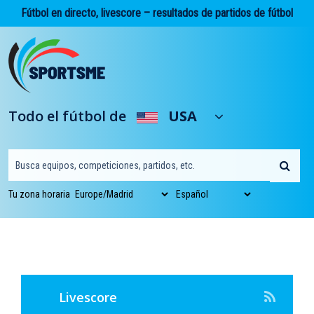
Skip
Fútbol en directo, livescore – resultados de partidos de fútbol
to
main
content
Todo el fútbol de
USA
Tu zona horaria
Livescore