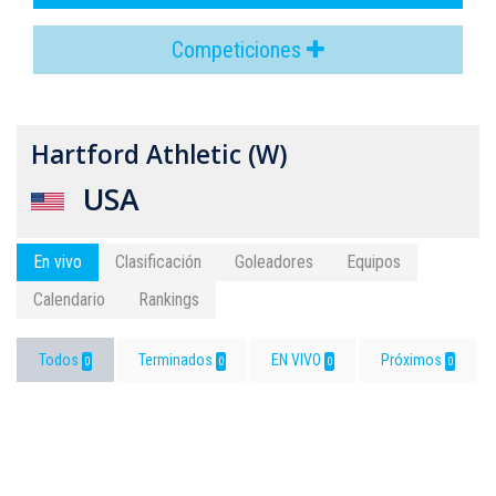
Competiciones
Hartford Athletic (W)
USA
En vivo
Clasificación
Goleadores
Equipos
Calendario
Rankings
Todos
Terminados
EN VIVO
Próximos
0
0
0
0