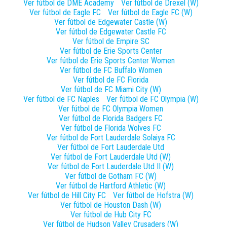
Ver fútbol de
DME Academy
Ver fútbol de
Drexel (W)
Ver fútbol de
Eagle FC
Ver fútbol de
Eagle FC (W)
Ver fútbol de
Edgewater Castle (W)
Ver fútbol de
Edgewater Castle FC
Ver fútbol de
Empire SC
Ver fútbol de
Erie Sports Center
Ver fútbol de
Erie Sports Center Women
Ver fútbol de
FC Buffalo Women
Ver fútbol de
FC Florida
Ver fútbol de
FC Miami City (W)
Ver fútbol de
FC Naples
Ver fútbol de
FC Olympia (W)
Ver fútbol de
FC Olympia Women
Ver fútbol de
Florida Badgers FC
Ver fútbol de
Florida Wolves FC
Ver fútbol de
Fort Lauderdale Solaiya FC
Ver fútbol de
Fort Lauderdale Utd
Ver fútbol de
Fort Lauderdale Utd (W)
Ver fútbol de
Fort Lauderdale Utd II (W)
Ver fútbol de
Gotham FC (W)
Ver fútbol de
Hartford Athletic (W)
Ver fútbol de
Hill City FC
Ver fútbol de
Hofstra (W)
Ver fútbol de
Houston Dash (W)
Ver fútbol de
Hub City FC
Ver fútbol de
Hudson Valley Crusaders (W)