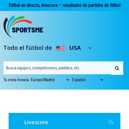
Skip
Fútbol en directo, livescore – resultados de partidos de fútbol
to
main
content
Todo el fútbol de
USA
Tu zona horaria
Livescore