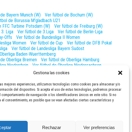
l de
Bayern Munich (W)
Ver fútbol de
Bochum (W)
útbol de
Borussia M'gladbach U21
de
FFC Turbine Potsdam (W)
Ver fútbol de
Freiburg (W)
3. Liga
Ver fútbol de
3.Liga
Ver fútbol de
Berlin-Liga
ay-Offs
Ver fútbol de
Bundesliga II Women
desliga Women
Ver fútbol de
Cup
Ver fútbol de
DFB Pokal
liga
Ver fútbol de
Landesliga Bayern Sudost
Oberliga Baden-Wuerttemberg
l de
Oberliga Bremen
Ver fútbol de
Oberliga Hamburg
liga Niederrhein
Ver fútbol de
Oberliga Niedersachsen
berliga Play offs
Ver fútbol de
Oberliga Play-Offs
Gestiona las cookies
in
Ver fútbol de
Oberliga Westfalen
ionalliga North
Ver fútbol de
Regionalliga North East
las mejores experiencias, utilizamos tecnologías como cookies para almacenar y/o
ol de
Regionalliga U19
Ver fútbol de
Regionalliga West
ormación del dispositivo. Si acepta el uso de estas tecnologías, podremos procesar
up Women
Ver fútbol de
Germany U19 (W)
 comportamiento de navegación o los identificadores únicos en este sitio. Si no
Ver fútbol de
Westfalenliga
Ver fútbol de
Hamburger SV (W)
ra el consentimiento, es posible que se vean afectadas ciertas características y
er fútbol de
Telekom Cup
Ver fútbol de
Union Berlin (W)
FA
Ver fútbol de
FIFA
Ver fútbol de
AFC
Ver fútbol de
OFC
Ver fútbol de
UEFA
ceptar
Rechazar
Ver preferencias