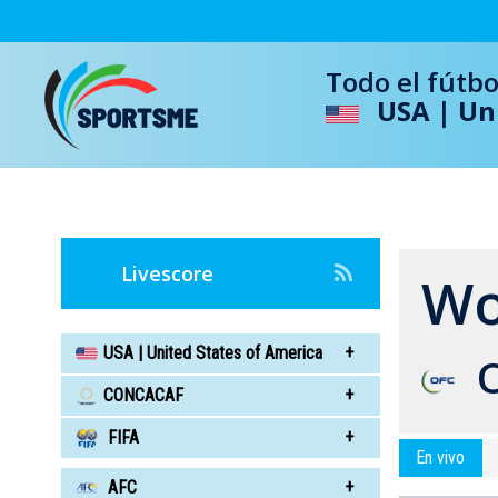
Skip
to
main
content
Todo el fútbo
USA | Un
Livescore
Wo
+
USA | United States of America
+
CONCACAF
+
FIFA
En vivo
+
AFC