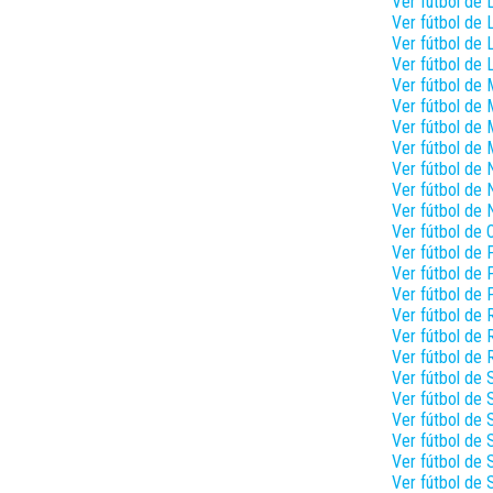
Ver fútbol de
Ver fútbol de
Ver fútbol de
Ver fútbol de
Ver fútbol de
Ver fútbol de
Ver fútbol de
Ver fútbol de
Ver fútbol de
Ver fútbol de
Ver fútbol de
Ver fútbol de
Ver fútbol de
Ver fútbol de
Ver fútbol de
Ver fútbol de
Ver fútbol de
Ver fútbol de
Ver fútbol de
Ver fútbol de
Ver fútbol de
Ver fútbol de
Ver fútbol de
Ver fútbol de