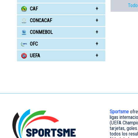
Tod
+
CAF
+
CONCACAF
+
CONMEBOL
+
OFC
+
UEFA
Sportsme
ofre
ligas internac
(UEFA Champion
tarjetas, gole
todos los resu