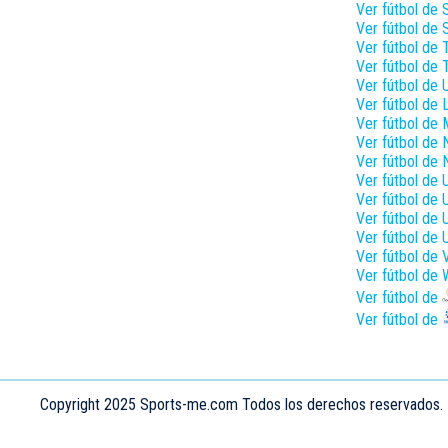
Ver fútbol de
Ver fútbol de
Ver fútbol de
Ver fútbol de
Ver fútbol de
Ver fútbol de
Ver fútbol de
Ver fútbol de
Ver fútbol de
Ver fútbol de
Ver fútbol de
Ver fútbol de
Ver fútbol de
Ver fútbol de
Ver fútbol de
Ver fútbol de
Ver fútbol de
Copyright 2025 Sports-me.com Todos los derechos reservados.