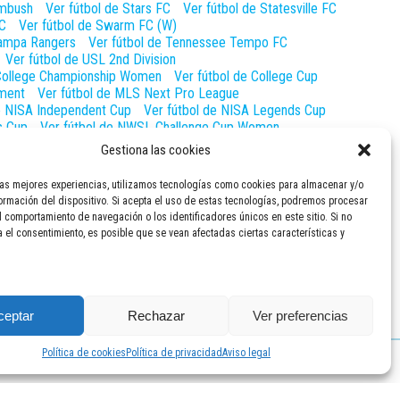
Ambush
Ver fútbol de
Stars FC
Ver fútbol de
Statesville FC
C
Ver fútbol de
Swarm FC (W)
ampa Rangers
Ver fútbol de
Tennessee Tempo FC
Ver fútbol de
USL 2nd Division
College Championship Women
Ver fútbol de
College Cup
ment
Ver fútbol de
MLS Next Pro League
e
NISA Independent Cup
Ver fútbol de
NISA Legends Cup
 Cup
Ver fútbol de
NWSL Challenge Cup Women
)
Ver fútbol de
USA U21
Ver fútbol de
USA U23 (W)
Gestiona las cookies
Ver fútbol de
USA USL Cup
Ver fútbol de
USL League One
SL PDL
Ver fútbol de
USL Super League Women
las mejores experiencias, utilizamos tecnologías como cookies para almacenar y/o
League Women
Ver fútbol de
Utah Royals (W)
ormación del dispositivo. Si acepta el uso de estas tecnologías, podremos procesar
ey 559 FC
Ver fútbol de
Vermont Green (W)
 comportamiento de navegación o los identificadores únicos en este sitio. Si no
W)
Ver fútbol de
Washington Spirit (W)
ra el consentimiento, es posible que se vean afectadas ciertas características y
Women
Ver fútbol de
Westchester SC
tbol de
CAF
Ver fútbol de
CONCACAF
ceptar
Rechazar
Ver preferencias
Política de cookies
Política de privacidad
Aviso legal
Aviso legal
|
Política de privacidad
|
Política de cookies