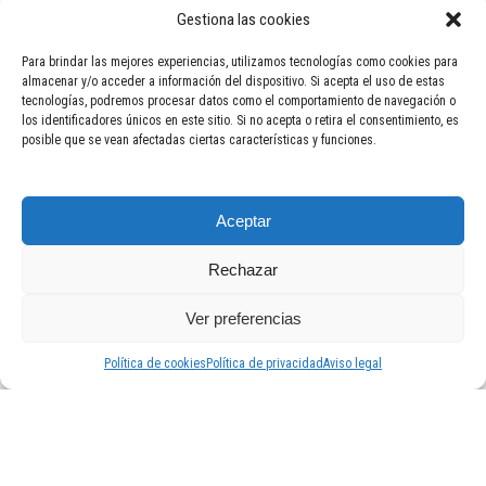
Ver fútbol de
Virginia Beach Utd (W)
Gestiona las cookies
Ver fútbol de
Virginia Development Academy (W)
Ver fútbol de
Washington Spirit (W)
Para brindar las mejores experiencias, utilizamos tecnologías como cookies para
Ver fútbol de
West Seattle Rhodies FC (W)
almacenar y/o acceder a información del dispositivo. Si acepta el uso de estas
Ver fútbol de
West Seattle Rhodies FC Women
tecnologías, podremos procesar datos como el comportamiento de navegación o
Ver fútbol de
Westchester SC
los identificadores únicos en este sitio. Si no acepta o retira el consentimiento, es
Ver fútbol de
CONCACAF
Ver fútbol de
FIFA
posible que se vean afectadas ciertas características y funciones.
Ver fútbol de
AFC
Ver fútbol de
CAF
Ver fútbol de
CONCACAF
Ver fútbol de
CONMEBOL
Ver fútbol de
OFC
Aceptar
Ver fútbol de
UEFA
Rechazar
Copyright 2025 Sports-me.com Todos los derechos reservados.
Ver preferencias
Aviso legal
|
Política de privacidad
|
Política de cookies
Política de cookies
Política de privacidad
Aviso legal