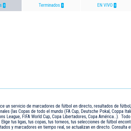
os
Terminados
EN VIVO
0
0
0
ce un servicio de marcadores de fútbol en directo, resultados de fútbo
ionales (las Copas de todo el mundo (FA Cup, Deutsche Pokal, Coppa Ital
s League, FIFA World Cup, Copa Libertadores, Copa América…). Todo el f
s. Elige tus ligas, tus copas, tus torneos, tus selecciones de fútbol en
ltados y marcadores en tiempo real, se actualizan en directo. Consulta 