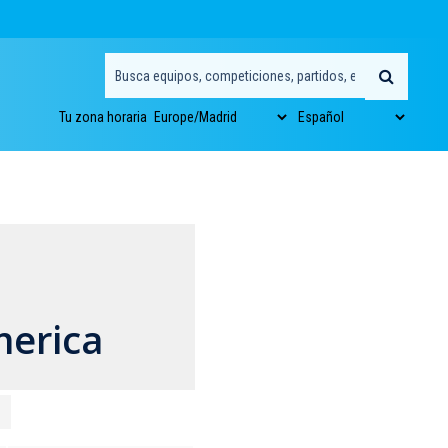
Tu zona horaria
merica