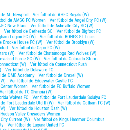
l de
AC Newport
Ver fútbol de
AHFC Royals (W)
tbol de
AMSG FC Women
Ver fútbol de
Angel City FC (W)
ASC New Stars
Ver fútbol de
Asheville City SC (W)
)
Ver fútbol de
Bethesda SC
Ver fútbol de
Bigfoot FC
gham Legion FC (W)
Ver fútbol de
BOHFS St. Louis
de
Brooke House FC (W)
Ver fútbol de
Brooklyn (W)
nited
Ver fútbol de
Capo FC (W)
tars (W)
Ver fútbol de
Chattanooga Red Wolves (W)
leveland Force SC (W)
Ver fútbol de
Colorado Storm
onnecticut (W)
Ver fútbol de
Connecticut Rush
)
Ver fútbol de
Delaware FC
l de
DME Academy
Ver fútbol de
Drexel (W)
(W)
Ver fútbol de
Edgewater Castle FC
s Center Women
Ver fútbol de
FC Buffalo Women
Ver fútbol de
FC Olympia (W)
orida Wolves FC
Ver fútbol de
Fort Lauderdale Solaiya FC
l de
Fort Lauderdale Utd II (W)
Ver fútbol de
Gotham FC (W)
(W)
Ver fútbol de
Houston Dash (W)
e
Hudson Valley Crusaders Women
 City Current (W)
Ver fútbol de
Kings Hammer Columbus
ty
Ver fútbol de
Laguna United FC