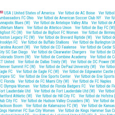
USA | United States of America
Ver fútbol de
AC Boise
Ver fútbo
Ambassadors FC Ohio
Ver fútbol de
American Soccer Club NY
Ver fú
Annapolis Blues (W)
Ver fútbol de
Antelope Valley Alta
Ver fútbol de
Athletum Miami
Ver fútbol de
Atletico Union
Ver fútbol de
Bay FC (W
Bigfoot FC (W)
Ver fútbol de
Bigfoot FC Women
Ver fútbol de
Birmin
Boston Legacy FC (W)
Ver fútbol de
Brevard Riptide (W)
Ver fútbol 
Brooklyn FC
Ver fútbol de
Buffalo Stallions
Ver fútbol de
Burlington U
Carolina Ascent (W)
Ver fútbol de
CD Faialense
Ver fútbol de
Cedar S
City SC San Diego
Ver fútbol de
Clearwater Chargers
Ver fútbol de
C
Colorado Storm (W)
Ver fútbol de
Combine Academy
Ver fútbol de
C
CT United
Ver fútbol de
Dallas Trinity (W)
Ver fútbol de
DC Power (W
Denver Summit FC (W)
Ver fútbol de
DePaul University (W)
Ver fútbo
Eagle FC
Ver fútbol de
Eagle FC (W)
Ver fútbol de
Edgewater Castle 
Empire SC
Ver fútbol de
Erie Sports Center
Ver fútbol de
Erie Sport
FC Florida
Ver fútbol de
FC Miami City (W)
Ver fútbol de
FC Naples
FC Olympia Women
Ver fútbol de
Florida Badgers FC
Ver fútbol de
Fl
Fort Lauderdale Utd
Ver fútbol de
Fort Lauderdale Utd (W)
Ver fútbo
Hartford Athletic (W)
Ver fútbol de
Hill City FC
Ver fútbol de
Hofstra 
Hub City FC
Ver fútbol de
Hudson Valley Crusaders (W)
Ver fútbol d
Jackson Boom
Ver fútbol de
Kalamazoo FC (W)
Ver fútbol de
Kansas
Kings Hammer FC Sun City Women
Ver fútbol de
Kings Hammer Sun Ci