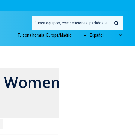
Tu zona horaria
s Women