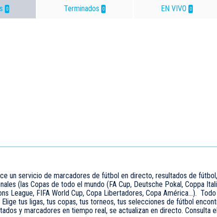
os
Terminados
EN VIVO
0
0
0
ce un servicio de marcadores de fútbol en directo, resultados de fútbo
ionales (las Copas de todo el mundo (FA Cup, Deutsche Pokal, Coppa Ital
s League, FIFA World Cup, Copa Libertadores, Copa América…). Todo el f
s. Elige tus ligas, tus copas, tus torneos, tus selecciones de fútbol en
ltados y marcadores en tiempo real, se actualizan en directo. Consulta 