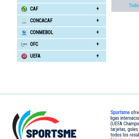
Tod
+
CAF
+
CONCACAF
+
CONMEBOL
+
OFC
+
UEFA
Sportsme
ofre
ligas internac
(UEFA Champion
tarjetas, gole
todos los resu