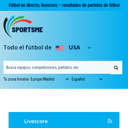
Skip
Fútbol en directo, livescore – resultados de partidos de fútbol
to
main
content
Todo el fútbol de
USA
Tu zona horaria
Livescore