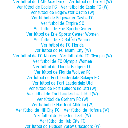
Ver fútbol de
DME Academy
Ver fútbol de
Drexel (W)
Ver fútbol de
Eagle FC
Ver fútbol de
Eagle FC (W)
Ver fútbol de
Edgewater Castle (W)
Ver fútbol de
Edgewater Castle FC
Ver fútbol de
Empire SC
Ver fútbol de
Erie Sports Center
Ver fútbol de
Erie Sports Center Women
Ver fútbol de
FC Buffalo Women
Ver fútbol de
FC Florida
Ver fútbol de
FC Miami City (W)
Ver fútbol de
FC Naples
Ver fútbol de
FC Olympia (W)
Ver fútbol de
FC Olympia Women
Ver fútbol de
Florida Badgers FC
Ver fútbol de
Florida Wolves FC
Ver fútbol de
Fort Lauderdale Solaiya FC
Ver fútbol de
Fort Lauderdale Utd
Ver fútbol de
Fort Lauderdale Utd (W)
Ver fútbol de
Fort Lauderdale Utd II (W)
Ver fútbol de
Gotham FC (W)
Ver fútbol de
Hartford Athletic (W)
Ver fútbol de
Hill City FC
Ver fútbol de
Hofstra (W)
Ver fútbol de
Houston Dash (W)
Ver fútbol de
Hub City FC
Ver fútbol de
Hudson Valley Crusaders (W)