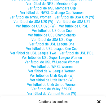
Ver fútbol de
NPSL Members Cup
Ver fútbol de
NSL Members Cup
Ver fútbol de
NWSL Challenge Cup Women
Ver fútbol de
NWSL Women
Ver fútbol de
USA U19 (W)
Ver fútbol de
USA U20 (W)
Ver fútbol de
USA U21
Ver fútbol de
USA U23 (W)
Ver fútbol de
UPSL
Ver fútbol de
US Open Cup
Ver fútbol de
USL Championship
Ver fútbol de
USA USL Cup
Ver fútbol de
USL League One
Ver fútbol de
USL League One Cup
Ver fútbol de
USL League Two
Ver fútbol de
USL PDL
Ver fútbol de
USL Super League Women
Ver fútbol de
USL W-League Women
Ver fútbol de
WPSL Women
Ver fútbol de
W-League Women
Ver fútbol de
Utah Royals (W)
Ver fútbol de
Utah United (W)
Ver fútbol de
Utah United Women
Ver fútbol de
Valley 559 FC
Ver fútbol de
Vermont Green (W)
Ver fútbol de
Virginia Beach Utd (W)
Gestiona las cookies
Ver fútbol de
Virginia Development Academy (W)