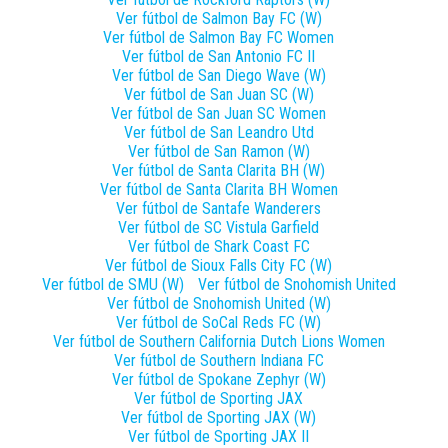
Ver fútbol de
Salmon Bay FC (W)
Ver fútbol de
Salmon Bay FC Women
Ver fútbol de
San Antonio FC II
Ver fútbol de
San Diego Wave (W)
Ver fútbol de
San Juan SC (W)
Ver fútbol de
San Juan SC Women
Ver fútbol de
San Leandro Utd
Ver fútbol de
San Ramon (W)
Ver fútbol de
Santa Clarita BH (W)
Ver fútbol de
Santa Clarita BH Women
Ver fútbol de
Santafe Wanderers
Ver fútbol de
SC Vistula Garfield
Ver fútbol de
Shark Coast FC
Ver fútbol de
Sioux Falls City FC (W)
Ver fútbol de
SMU (W)
Ver fútbol de
Snohomish United
Ver fútbol de
Snohomish United (W)
Ver fútbol de
SoCal Reds FC (W)
Ver fútbol de
Southern California Dutch Lions Women
Ver fútbol de
Southern Indiana FC
Ver fútbol de
Spokane Zephyr (W)
Ver fútbol de
Sporting JAX
Ver fútbol de
Sporting JAX (W)
Ver fútbol de
Sporting JAX II