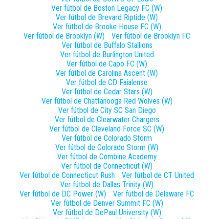
Ver fútbol de
Boston Legacy FC (W)
Ver fútbol de
Brevard Riptide (W)
Ver fútbol de
Brooke House FC (W)
Ver fútbol de
Brooklyn (W)
Ver fútbol de
Brooklyn FC
Ver fútbol de
Buffalo Stallions
Ver fútbol de
Burlington United
Ver fútbol de
Capo FC (W)
Ver fútbol de
Carolina Ascent (W)
Ver fútbol de
CD Faialense
Ver fútbol de
Cedar Stars (W)
Ver fútbol de
Chattanooga Red Wolves (W)
Ver fútbol de
City SC San Diego
Ver fútbol de
Clearwater Chargers
Ver fútbol de
Cleveland Force SC (W)
Ver fútbol de
Colorado Storm
Ver fútbol de
Colorado Storm (W)
Ver fútbol de
Combine Academy
Ver fútbol de
Connecticut (W)
Ver fútbol de
Connecticut Rush
Ver fútbol de
CT United
Ver fútbol de
Dallas Trinity (W)
Ver fútbol de
DC Power (W)
Ver fútbol de
Delaware FC
Ver fútbol de
Denver Summit FC (W)
Ver fútbol de
DePaul University (W)