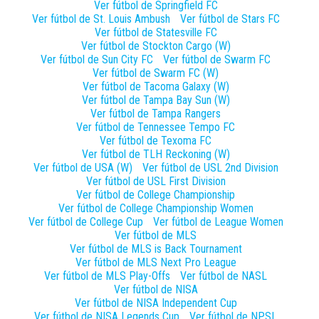
Ver fútbol de
Springfield FC
Ver fútbol de
St. Louis Ambush
Ver fútbol de
Stars FC
Ver fútbol de
Statesville FC
Ver fútbol de
Stockton Cargo (W)
Ver fútbol de
Sun City FC
Ver fútbol de
Swarm FC
Ver fútbol de
Swarm FC (W)
Ver fútbol de
Tacoma Galaxy (W)
Ver fútbol de
Tampa Bay Sun (W)
Ver fútbol de
Tampa Rangers
Ver fútbol de
Tennessee Tempo FC
Ver fútbol de
Texoma FC
Ver fútbol de
TLH Reckoning (W)
Ver fútbol de
USA (W)
Ver fútbol de
USL 2nd Division
Ver fútbol de
USL First Division
Ver fútbol de
College Championship
Ver fútbol de
College Championship Women
Ver fútbol de
College Cup
Ver fútbol de
League Women
Ver fútbol de
MLS
Ver fútbol de
MLS is Back Tournament
Ver fútbol de
MLS Next Pro League
Ver fútbol de
MLS Play-Offs
Ver fútbol de
NASL
Ver fútbol de
NISA
Ver fútbol de
NISA Independent Cup
Ver fútbol de
NISA Legends Cup
Ver fútbol de
NPSL