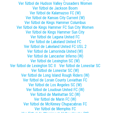
Ver fútbol de
Hudson Valley Crusaders Women
Ver fútbol de
Jackson Boom
Ver fútbol de
Kalamazoo FC (W)
Ver fútbol de
Kansas City Current (W)
Ver fútbol de
Kings Hammer Columbus
Ver fútbol de
Kings Hammer FC Sun City Women
Ver fútbol de
Kings Hammer Sun City
Ver fútbol de
Laguna United FC
Ver fútbol de
Lakeland United FC
Ver fútbol de
Lakeland United FC USL 2
Ver fútbol de
Lamorinda United (W)
Ver fútbol de
Lancaster Inferno (W)
Ver fútbol de
Lexington SC (W)
Ver fútbol de
Lexington SC II
Ver fútbol de
Lonestar SC
Ver fútbol de
Lonestar SC (W)
Ver fútbol de
Long Island Rough Riders (W)
Ver fútbol de
Lorain County Leviathan FC
Ver fútbol de
Los Angeles SC (W)
Ver fútbol de
Loudoun United FC (W)
Ver fútbol de
Manhattan SC (W)
Ver fútbol de
Marin FC (W)
Ver fútbol de
McKinney Chupacabras FC
Ver fútbol de
Memphis FC