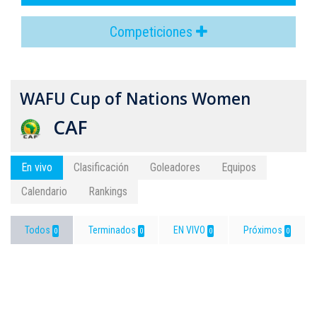
Competiciones
WAFU Cup of Nations Women
CAF
En vivo
Clasificación
Goleadores
Equipos
Calendario
Rankings
Todos
Terminados
EN VIVO
Próximos
0
0
0
0