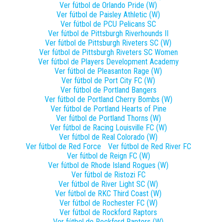
Ver fútbol de
Orlando Pride (W)
Ver fútbol de
Paisley Athletic (W)
Ver fútbol de
PCU Pelicans SC
Ver fútbol de
Pittsburgh Riverhounds II
Ver fútbol de
Pittsburgh Riveters SC (W)
Ver fútbol de
Pittsburgh Riveters SC Women
Ver fútbol de
Players Development Academy
Ver fútbol de
Pleasanton Rage (W)
Ver fútbol de
Port City FC (W)
Ver fútbol de
Portland Bangers
Ver fútbol de
Portland Cherry Bombs (W)
Ver fútbol de
Portland Hearts of Pine
Ver fútbol de
Portland Thorns (W)
Ver fútbol de
Racing Louisville FC (W)
Ver fútbol de
Real Colorado (W)
Ver fútbol de
Red Force
Ver fútbol de
Red River FC
Ver fútbol de
Reign FC (W)
Ver fútbol de
Rhode Island Rogues (W)
Ver fútbol de
Ristozi FC
Ver fútbol de
River Light SC (W)
Ver fútbol de
RKC Third Coast (W)
Ver fútbol de
Rochester FC (W)
Ver fútbol de
Rockford Raptors
Ver fútbol de
Rockford Raptors (W)