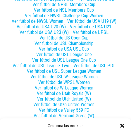
Ver fútbol de
NPSL Members Cup
Ver fútbol de
NSL Members Cup
Ver fútbol de
NWSL Challenge Cup Women
Ver fútbol de
NWSL Women
Ver fútbol de
USA U19 (W)
Ver fútbol de
USA U20 (W)
Ver fútbol de
USA U21
Ver fútbol de
USA U23 (W)
Ver fútbol de
UPSL
Ver fútbol de
US Open Cup
Ver fútbol de
USL Championship
Ver fútbol de
USA USL Cup
Ver fútbol de
USL League One
Ver fútbol de
USL League One Cup
Ver fútbol de
USL League Two
Ver fútbol de
USL PDL
Ver fútbol de
USL Super League Women
Ver fútbol de
USL W-League Women
Ver fútbol de
WPSL Women
Ver fútbol de
W-League Women
Ver fútbol de
Utah Royals (W)
Ver fútbol de
Utah United (W)
Ver fútbol de
Utah United Women
Ver fútbol de
Valley 559 FC
Ver fútbol de
Vermont Green (W)
Ver fútbol de
Virginia Beach Utd (W)
Gestiona las cookies
Ver fútbol de
Virginia Development Academy (W)