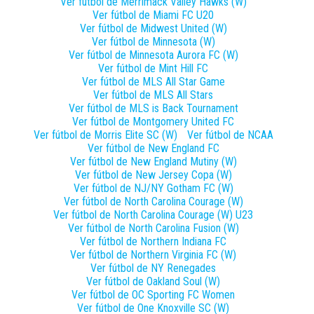
Ver fútbol de
Merrimack Valley Hawks (W)
Ver fútbol de
Miami FC U20
Ver fútbol de
Midwest United (W)
Ver fútbol de
Minnesota (W)
Ver fútbol de
Minnesota Aurora FC (W)
Ver fútbol de
Mint Hill FC
Ver fútbol de
MLS All Star Game
Ver fútbol de
MLS All Stars
Ver fútbol de
MLS is Back Tournament
Ver fútbol de
Montgomery United FC
Ver fútbol de
Morris Elite SC (W)
Ver fútbol de
NCAA
Ver fútbol de
New England FC
Ver fútbol de
New England Mutiny (W)
Ver fútbol de
New Jersey Copa (W)
Ver fútbol de
NJ/NY Gotham FC (W)
Ver fútbol de
North Carolina Courage (W)
Ver fútbol de
North Carolina Courage (W) U23
Ver fútbol de
North Carolina Fusion (W)
Ver fútbol de
Northern Indiana FC
Ver fútbol de
Northern Virginia FC (W)
Ver fútbol de
NY Renegades
Ver fútbol de
Oakland Soul (W)
Ver fútbol de
OC Sporting FC Women
Ver fútbol de
One Knoxville SC (W)