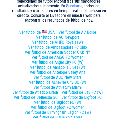
selecciones de fútbol encontrarás sus marcadores
actualizados al momento. En
Sportsme
, todos los
resultados y marcadores en tiempo real, se actualizan en
directo. Consulta el Livescore en nuestra web para
encontrar los resultados de fútbol de hoy.
Ver fútbol de
USA
Ver fútbol de
AC Boise
Ver fútbol de
AC Newport
Ver fútbol de
AHFC Royals (W)
Ver fútbol de
Ambassadors FC Ohio
Ver fútbol de
American Soccer Club NY
Ver fútbol de
AMSG FC Women
Ver fútbol de
Angel City FC (W)
Ver fútbol de
Annapolis Blues (W)
Ver fútbol de
Antelope Valley Alta
Ver fútbol de
ASC New Stars
Ver fútbol de
Asheville City SC (W)
Ver fútbol de
Athletum Miami
Ver fútbol de
Atletico Union
Ver fútbol de
Bay FC (W)
Ver fútbol de
Bethesda SC
Ver fútbol de
Bigfoot FC
Ver fútbol de
Bigfoot FC (W)
Ver fútbol de
Bigfoot FC Women
Ver fútbol de
Birmingham Legion FC (W)
Ver fútbol de
BOHFS St. Louis