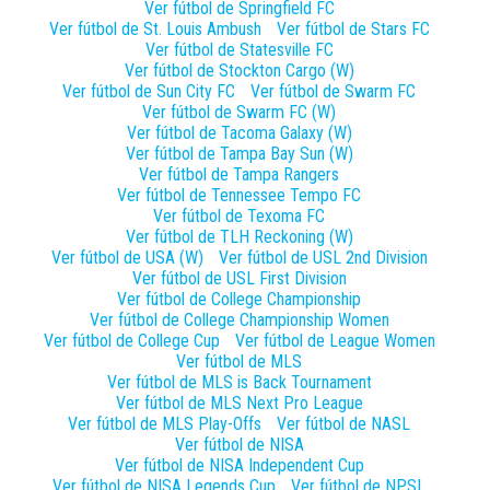
Ver fútbol de
Springfield FC
Ver fútbol de
St. Louis Ambush
Ver fútbol de
Stars FC
Ver fútbol de
Statesville FC
Ver fútbol de
Stockton Cargo (W)
Ver fútbol de
Sun City FC
Ver fútbol de
Swarm FC
Ver fútbol de
Swarm FC (W)
Ver fútbol de
Tacoma Galaxy (W)
Ver fútbol de
Tampa Bay Sun (W)
Ver fútbol de
Tampa Rangers
Ver fútbol de
Tennessee Tempo FC
Ver fútbol de
Texoma FC
Ver fútbol de
TLH Reckoning (W)
Ver fútbol de
USA (W)
Ver fútbol de
USL 2nd Division
Ver fútbol de
USL First Division
Ver fútbol de
College Championship
Ver fútbol de
College Championship Women
Ver fútbol de
College Cup
Ver fútbol de
League Women
Ver fútbol de
MLS
Ver fútbol de
MLS is Back Tournament
Ver fútbol de
MLS Next Pro League
Ver fútbol de
MLS Play-Offs
Ver fútbol de
NASL
Ver fútbol de
NISA
Ver fútbol de
NISA Independent Cup
Ver fútbol de
NISA Legends Cup
Ver fútbol de
NPSL