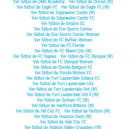
Ver fútbol de
DME Academy
Ver fútbol de
Drexel (W)
Ver fútbol de
Eagle FC
Ver fútbol de
Eagle FC (W)
Ver fútbol de
Edgewater Castle (W)
Ver fútbol de
Edgewater Castle FC
Ver fútbol de
Empire SC
Ver fútbol de
Erie Sports Center
Ver fútbol de
Erie Sports Center Women
Ver fútbol de
FC Buffalo Women
Ver fútbol de
FC Florida
Ver fútbol de
FC Miami City (W)
Ver fútbol de
FC Naples
Ver fútbol de
FC Olympia (W)
Ver fútbol de
FC Olympia Women
Ver fútbol de
Florida Badgers FC
Ver fútbol de
Florida Wolves FC
Ver fútbol de
Fort Lauderdale Solaiya FC
Ver fútbol de
Fort Lauderdale Utd
Ver fútbol de
Fort Lauderdale Utd (W)
Ver fútbol de
Fort Lauderdale Utd II (W)
Ver fútbol de
Gotham FC (W)
Ver fútbol de
Hartford Athletic (W)
Ver fútbol de
Hill City FC
Ver fútbol de
Hofstra (W)
Ver fútbol de
Houston Dash (W)
Ver fútbol de
Hub City FC
Ver fútbol de
Hudson Valley Crusaders (W)