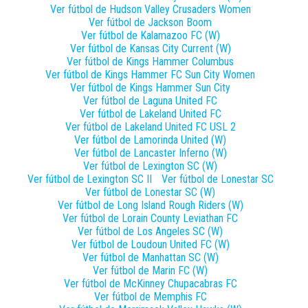
Ver fútbol de
Hudson Valley Crusaders Women
Ver fútbol de
Jackson Boom
Ver fútbol de
Kalamazoo FC (W)
Ver fútbol de
Kansas City Current (W)
Ver fútbol de
Kings Hammer Columbus
Ver fútbol de
Kings Hammer FC Sun City Women
Ver fútbol de
Kings Hammer Sun City
Ver fútbol de
Laguna United FC
Ver fútbol de
Lakeland United FC
Ver fútbol de
Lakeland United FC USL 2
Ver fútbol de
Lamorinda United (W)
Ver fútbol de
Lancaster Inferno (W)
Ver fútbol de
Lexington SC (W)
Ver fútbol de
Lexington SC II
Ver fútbol de
Lonestar SC
Ver fútbol de
Lonestar SC (W)
Ver fútbol de
Long Island Rough Riders (W)
Ver fútbol de
Lorain County Leviathan FC
Ver fútbol de
Los Angeles SC (W)
Ver fútbol de
Loudoun United FC (W)
Ver fútbol de
Manhattan SC (W)
Ver fútbol de
Marin FC (W)
Ver fútbol de
McKinney Chupacabras FC
Ver fútbol de
Memphis FC