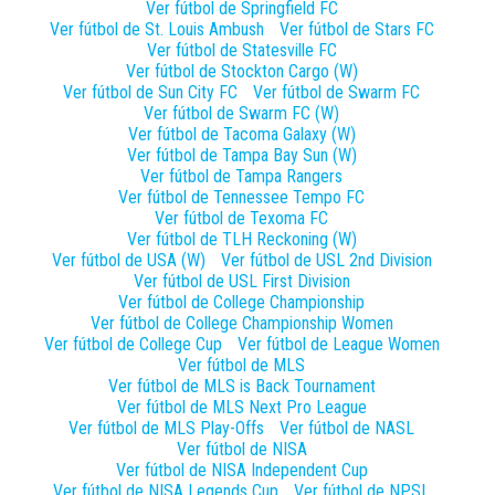
Ver fútbol de
Springfield FC
Ver fútbol de
St. Louis Ambush
Ver fútbol de
Stars FC
Ver fútbol de
Statesville FC
Ver fútbol de
Stockton Cargo (W)
Ver fútbol de
Sun City FC
Ver fútbol de
Swarm FC
Ver fútbol de
Swarm FC (W)
Ver fútbol de
Tacoma Galaxy (W)
Ver fútbol de
Tampa Bay Sun (W)
Ver fútbol de
Tampa Rangers
Ver fútbol de
Tennessee Tempo FC
Ver fútbol de
Texoma FC
Ver fútbol de
TLH Reckoning (W)
Ver fútbol de
USA (W)
Ver fútbol de
USL 2nd Division
Ver fútbol de
USL First Division
Ver fútbol de
College Championship
Ver fútbol de
College Championship Women
Ver fútbol de
College Cup
Ver fútbol de
League Women
Ver fútbol de
MLS
Ver fútbol de
MLS is Back Tournament
Ver fútbol de
MLS Next Pro League
Ver fútbol de
MLS Play-Offs
Ver fútbol de
NASL
Ver fútbol de
NISA
Ver fútbol de
NISA Independent Cup
Ver fútbol de
NISA Legends Cup
Ver fútbol de
NPSL