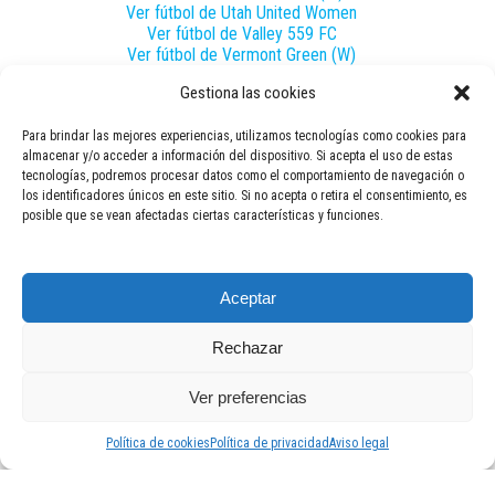
Ver fútbol de
Utah United Women
Ver fútbol de
Valley 559 FC
Ver fútbol de
Vermont Green (W)
Ver fútbol de
Virginia Beach Utd (W)
Gestiona las cookies
Ver fútbol de
Virginia Development Academy (W)
Ver fútbol de
Washington Spirit (W)
Ver fútbol de
West Seattle Rhodies FC (W)
Para brindar las mejores experiencias, utilizamos tecnologías como cookies para
almacenar y/o acceder a información del dispositivo. Si acepta el uso de estas
Ver fútbol de
West Seattle Rhodies FC Women
tecnologías, podremos procesar datos como el comportamiento de navegación o
Ver fútbol de
Westchester SC
los identificadores únicos en este sitio. Si no acepta o retira el consentimiento, es
Ver fútbol de
CONCACAF
Ver fútbol de
FIFA
posible que se vean afectadas ciertas características y funciones.
Ver fútbol de
AFC
Ver fútbol de
CAF
Ver fútbol de
CONCACAF
Ver fútbol de
CONMEBOL
Ver fútbol de
OFC
Aceptar
Ver fútbol de
UEFA
Rechazar
Copyright 2025 Sports-me.com Todos los derechos reservados.
Ver preferencias
Aviso legal
|
Política de privacidad
|
Política de cookies
Política de cookies
Política de privacidad
Aviso legal