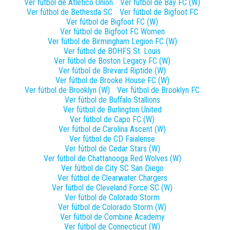
Ver fútbol de
Atletico Union
Ver fútbol de
Bay FC (W)
Ver fútbol de
Bethesda SC
Ver fútbol de
Bigfoot FC
Ver fútbol de
Bigfoot FC (W)
Ver fútbol de
Bigfoot FC Women
Ver fútbol de
Birmingham Legion FC (W)
Ver fútbol de
BOHFS St. Louis
Ver fútbol de
Boston Legacy FC (W)
Ver fútbol de
Brevard Riptide (W)
Ver fútbol de
Brooke House FC (W)
Ver fútbol de
Brooklyn (W)
Ver fútbol de
Brooklyn FC
Ver fútbol de
Buffalo Stallions
Ver fútbol de
Burlington United
Ver fútbol de
Capo FC (W)
Ver fútbol de
Carolina Ascent (W)
Ver fútbol de
CD Faialense
Ver fútbol de
Cedar Stars (W)
Ver fútbol de
Chattanooga Red Wolves (W)
Ver fútbol de
City SC San Diego
Ver fútbol de
Clearwater Chargers
Ver fútbol de
Cleveland Force SC (W)
Ver fútbol de
Colorado Storm
Ver fútbol de
Colorado Storm (W)
Ver fútbol de
Combine Academy
Ver fútbol de
Connecticut (W)