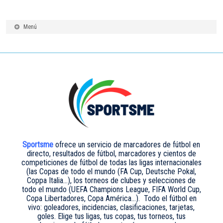
Menú
+
USA
+
CONCACAF
+
FIFA
+
AFC
+
CAF
Sportsme
ofrece un servicio de marcadores de fútbol en
+
CONCACAF
directo, resultados de fútbol, marcadores y cientos de
competiciones de fútbol de todas las ligas internacionales
+
CONMEBOL
(las Copas de todo el mundo (FA Cup, Deutsche Pokal,
Coppa Italia…), los torneos de clubes y selecciones de
+
OFC
todo el mundo (UEFA Champions League, FIFA World Cup,
Copa Libertadores, Copa América…). Todo el fútbol en
+
UEFA
vivo: goleadores, incidencias, clasificaciones, tarjetas,
goles. Elige tus ligas, tus copas, tus torneos, tus