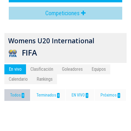
Competiciones
Womens U20 International
FIFA
En vivo
Clasificación
Goleadores
Equipos
Calendario
Rankings
Todos
Terminados
EN VIVO
Próximos
0
0
0
0