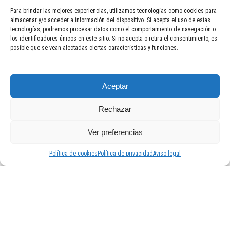
Ver fútbol de
Washington Spirit (W)
Ver fútbol de
West Seattle Rhodies FC (W)
Para brindar las mejores experiencias, utilizamos tecnologías como cookies para
almacenar y/o acceder a información del dispositivo. Si acepta el uso de estas
Ver fútbol de
West Seattle Rhodies FC Women
tecnologías, podremos procesar datos como el comportamiento de navegación o
Ver fútbol de
Westchester SC
los identificadores únicos en este sitio. Si no acepta o retira el consentimiento, es
Ver fútbol de
CONCACAF
Ver fútbol de
FIFA
posible que se vean afectadas ciertas características y funciones.
Ver fútbol de
AFC
Ver fútbol de
CAF
Ver fútbol de
CONCACAF
Ver fútbol de
CONMEBOL
Ver fútbol de
OFC
Aceptar
Ver fútbol de
UEFA
Rechazar
Copyright 2025 Sports-me.com Todos los derechos reservados.
Ver preferencias
Aviso legal
|
Política de privacidad
|
Política de cookies
Política de cookies
Política de privacidad
Aviso legal