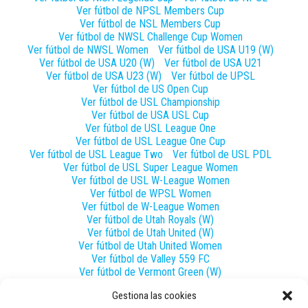
Ver fútbol de
NPSL Members Cup
Ver fútbol de
NSL Members Cup
Ver fútbol de
NWSL Challenge Cup Women
Ver fútbol de
NWSL Women
Ver fútbol de
USA U19 (W)
Ver fútbol de
USA U20 (W)
Ver fútbol de
USA U21
Ver fútbol de
USA U23 (W)
Ver fútbol de
UPSL
Ver fútbol de
US Open Cup
Ver fútbol de
USL Championship
Ver fútbol de
USA USL Cup
Ver fútbol de
USL League One
Ver fútbol de
USL League One Cup
Ver fútbol de
USL League Two
Ver fútbol de
USL PDL
Ver fútbol de
USL Super League Women
Ver fútbol de
USL W-League Women
Ver fútbol de
WPSL Women
Ver fútbol de
W-League Women
Ver fútbol de
Utah Royals (W)
Ver fútbol de
Utah United (W)
Ver fútbol de
Utah United Women
Ver fútbol de
Valley 559 FC
Ver fútbol de
Vermont Green (W)
Ver fútbol de
Virginia Beach Utd (W)
Gestiona las cookies
Ver fútbol de
Virginia Development Academy (W)