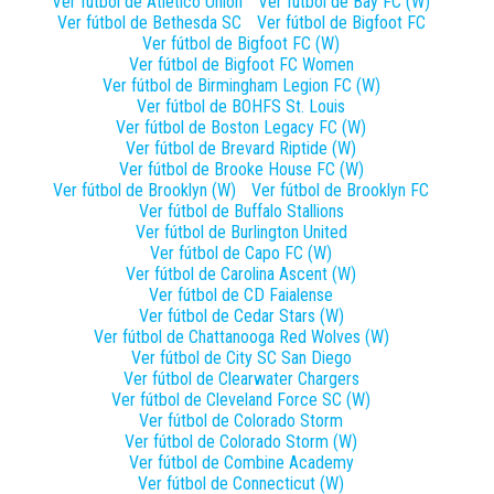
Ver fútbol de
Atletico Union
Ver fútbol de
Bay FC (W)
Ver fútbol de
Bethesda SC
Ver fútbol de
Bigfoot FC
Ver fútbol de
Bigfoot FC (W)
Ver fútbol de
Bigfoot FC Women
Ver fútbol de
Birmingham Legion FC (W)
Ver fútbol de
BOHFS St. Louis
Ver fútbol de
Boston Legacy FC (W)
Ver fútbol de
Brevard Riptide (W)
Ver fútbol de
Brooke House FC (W)
Ver fútbol de
Brooklyn (W)
Ver fútbol de
Brooklyn FC
Ver fútbol de
Buffalo Stallions
Ver fútbol de
Burlington United
Ver fútbol de
Capo FC (W)
Ver fútbol de
Carolina Ascent (W)
Ver fútbol de
CD Faialense
Ver fútbol de
Cedar Stars (W)
Ver fútbol de
Chattanooga Red Wolves (W)
Ver fútbol de
City SC San Diego
Ver fútbol de
Clearwater Chargers
Ver fútbol de
Cleveland Force SC (W)
Ver fútbol de
Colorado Storm
Ver fútbol de
Colorado Storm (W)
Ver fútbol de
Combine Academy
Ver fútbol de
Connecticut (W)