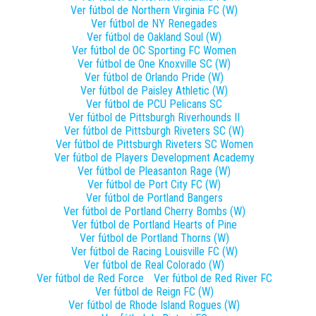
Ver fútbol de
Northern Virginia FC (W)
Ver fútbol de
NY Renegades
Ver fútbol de
Oakland Soul (W)
Ver fútbol de
OC Sporting FC Women
Ver fútbol de
One Knoxville SC (W)
Ver fútbol de
Orlando Pride (W)
Ver fútbol de
Paisley Athletic (W)
Ver fútbol de
PCU Pelicans SC
Ver fútbol de
Pittsburgh Riverhounds II
Ver fútbol de
Pittsburgh Riveters SC (W)
Ver fútbol de
Pittsburgh Riveters SC Women
Ver fútbol de
Players Development Academy
Ver fútbol de
Pleasanton Rage (W)
Ver fútbol de
Port City FC (W)
Ver fútbol de
Portland Bangers
Ver fútbol de
Portland Cherry Bombs (W)
Ver fútbol de
Portland Hearts of Pine
Ver fútbol de
Portland Thorns (W)
Ver fútbol de
Racing Louisville FC (W)
Ver fútbol de
Real Colorado (W)
Ver fútbol de
Red Force
Ver fútbol de
Red River FC
Ver fútbol de
Reign FC (W)
Ver fútbol de
Rhode Island Rogues (W)