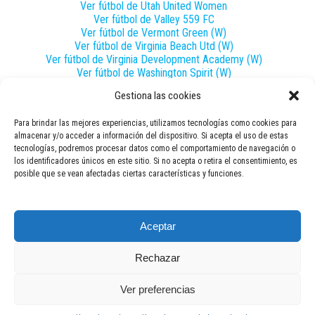
Ver fútbol de
Utah United Women
Ver fútbol de
Valley 559 FC
Ver fútbol de
Vermont Green (W)
Ver fútbol de
Virginia Beach Utd (W)
Ver fútbol de
Virginia Development Academy (W)
Ver fútbol de
Washington Spirit (W)
Ver fútbol de
West Seattle Rhodies FC (W)
Gestiona las cookies
Ver fútbol de
West Seattle Rhodies FC Women
Ver fútbol de
Westchester SC
Para brindar las mejores experiencias, utilizamos tecnologías como cookies para
Ver fútbol de
CONCACAF
Ver fútbol de
FIFA
almacenar y/o acceder a información del dispositivo. Si acepta el uso de estas
Ver fútbol de
AFC
Ver fútbol de
CAF
tecnologías, podremos procesar datos como el comportamiento de navegación o
Ver fútbol de
CONCACAF
los identificadores únicos en este sitio. Si no acepta o retira el consentimiento, es
Ver fútbol de
CONMEBOL
Ver fútbol de
OFC
posible que se vean afectadas ciertas características y funciones.
Ver fútbol de
UEFA
Aceptar
Copyright 2025 Sports-me.com Todos los derechos reservados.
Rechazar
Aviso legal
|
Política de privacidad
|
Política de cookies
Ver preferencias