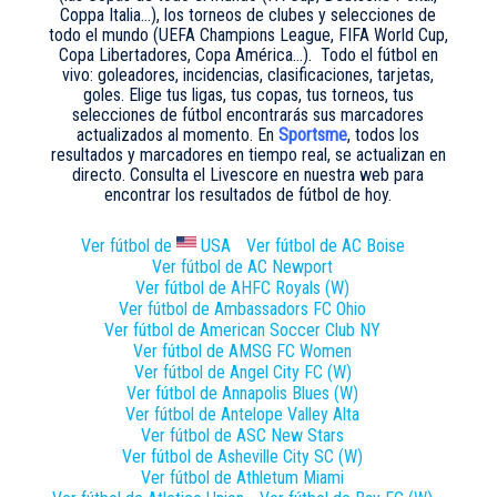
Coppa Italia…), los torneos de clubes y selecciones de
+
OFC
todo el mundo (UEFA Champions League, FIFA World Cup,
Copa Libertadores, Copa América…). Todo el fútbol en
+
UEFA
vivo: goleadores, incidencias, clasificaciones, tarjetas,
goles. Elige tus ligas, tus copas, tus torneos, tus
selecciones de fútbol encontrarás sus marcadores
actualizados al momento. En
Sportsme
, todos los
resultados y marcadores en tiempo real, se actualizan en
directo. Consulta el Livescore en nuestra web para
encontrar los resultados de fútbol de hoy.
Ver fútbol de
USA
Ver fútbol de
AC Boise
Ver fútbol de
AC Newport
Ver fútbol de
AHFC Royals (W)
Ver fútbol de
Ambassadors FC Ohio
Ver fútbol de
American Soccer Club NY
Ver fútbol de
AMSG FC Women
Ver fútbol de
Angel City FC (W)
Ver fútbol de
Annapolis Blues (W)
Ver fútbol de
Antelope Valley Alta
Ver fútbol de
ASC New Stars
Ver fútbol de
Asheville City SC (W)
Ver fútbol de
Athletum Miami