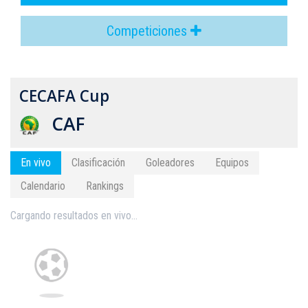
Competiciones
CECAFA Cup
CAF
En vivo
Clasificación
Goleadores
Equipos
Calendario
Rankings
Cargando resultados en vivo…