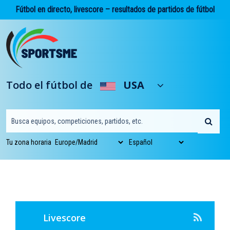
Skip
Fútbol en directo, livescore – resultados de partidos de fútbol
to
main
content
Todo el fútbol de
USA
Tu zona horaria
Livescore