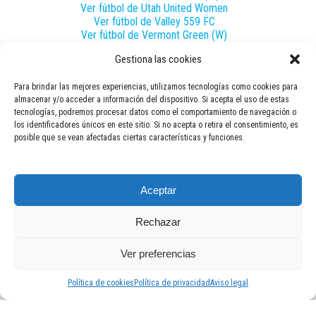
Ver fútbol de
Utah United Women
Ver fútbol de
Valley 559 FC
Ver fútbol de
Vermont Green (W)
Ver fútbol de
Virginia Beach Utd (W)
Gestiona las cookies
Ver fútbol de
Virginia Development Academy (W)
Ver fútbol de
Washington Spirit (W)
Ver fútbol de
West Seattle Rhodies FC (W)
Para brindar las mejores experiencias, utilizamos tecnologías como cookies para
almacenar y/o acceder a información del dispositivo. Si acepta el uso de estas
Ver fútbol de
West Seattle Rhodies FC Women
tecnologías, podremos procesar datos como el comportamiento de navegación o
Ver fútbol de
Westchester SC
los identificadores únicos en este sitio. Si no acepta o retira el consentimiento, es
Ver fútbol de
CONCACAF
Ver fútbol de
FIFA
posible que se vean afectadas ciertas características y funciones.
Ver fútbol de
AFC
Ver fútbol de
CAF
Ver fútbol de
CONCACAF
Ver fútbol de
CONMEBOL
Ver fútbol de
OFC
Aceptar
Ver fútbol de
UEFA
Rechazar
Copyright 2025 Sports-me.com Todos los derechos reservados.
Ver preferencias
Aviso legal
|
Política de privacidad
|
Política de cookies
Política de cookies
Política de privacidad
Aviso legal