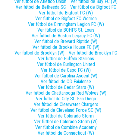
Ver fútbol de
Atletico Union
Ver fútbol de
Bay FC (W)
Ver fútbol de
Bethesda SC
Ver fútbol de
Bigfoot FC
Ver fútbol de
Bigfoot FC (W)
Ver fútbol de
Bigfoot FC Women
Ver fútbol de
Birmingham Legion FC (W)
Ver fútbol de
BOHFS St. Louis
Ver fútbol de
Boston Legacy FC (W)
Ver fútbol de
Brevard Riptide (W)
Ver fútbol de
Brooke House FC (W)
Ver fútbol de
Brooklyn (W)
Ver fútbol de
Brooklyn FC
Ver fútbol de
Buffalo Stallions
Ver fútbol de
Burlington United
Ver fútbol de
Capo FC (W)
Ver fútbol de
Carolina Ascent (W)
Ver fútbol de
CD Faialense
Ver fútbol de
Cedar Stars (W)
Ver fútbol de
Chattanooga Red Wolves (W)
Ver fútbol de
City SC San Diego
Ver fútbol de
Clearwater Chargers
Ver fútbol de
Cleveland Force SC (W)
Ver fútbol de
Colorado Storm
Ver fútbol de
Colorado Storm (W)
Ver fútbol de
Combine Academy
Ver fútbol de
Connecticut (W)