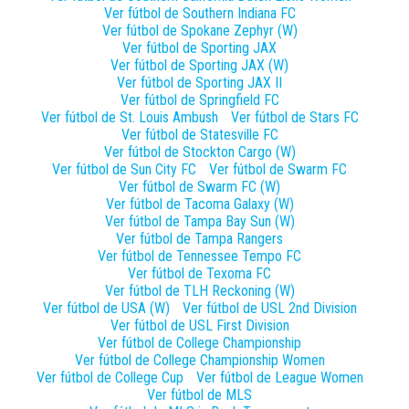
Ver fútbol de
Southern Indiana FC
Ver fútbol de
Spokane Zephyr (W)
Ver fútbol de
Sporting JAX
Ver fútbol de
Sporting JAX (W)
Ver fútbol de
Sporting JAX II
Ver fútbol de
Springfield FC
Ver fútbol de
St. Louis Ambush
Ver fútbol de
Stars FC
Ver fútbol de
Statesville FC
Ver fútbol de
Stockton Cargo (W)
Ver fútbol de
Sun City FC
Ver fútbol de
Swarm FC
Ver fútbol de
Swarm FC (W)
Ver fútbol de
Tacoma Galaxy (W)
Ver fútbol de
Tampa Bay Sun (W)
Ver fútbol de
Tampa Rangers
Ver fútbol de
Tennessee Tempo FC
Ver fútbol de
Texoma FC
Ver fútbol de
TLH Reckoning (W)
Ver fútbol de
USA (W)
Ver fútbol de
USL 2nd Division
Ver fútbol de
USL First Division
Ver fútbol de
College Championship
Ver fútbol de
College Championship Women
Ver fútbol de
College Cup
Ver fútbol de
League Women
Ver fútbol de
MLS