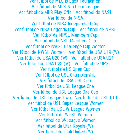
Ver fútbol de
MLS is Back Tournament
Ver fútbol de
MLS Next Pro League
Ver fútbol de
MLS Play-Offs
Ver fútbol de
NASL
Ver fútbol de
NISA
Ver fútbol de
NISA Independent Cup
Ver fútbol de
NISA Legends Cup
Ver fútbol de
NPSL
Ver fútbol de
NPSL Members Cup
Ver fútbol de
NSL Members Cup
Ver fútbol de
NWSL Challenge Cup Women
Ver fútbol de
NWSL Women
Ver fútbol de
USA U19 (W)
Ver fútbol de
USA U20 (W)
Ver fútbol de
USA U21
Ver fútbol de
USA U23 (W)
Ver fútbol de
UPSL
Ver fútbol de
US Open Cup
Ver fútbol de
USL Championship
Ver fútbol de
USA USL Cup
Ver fútbol de
USL League One
Ver fútbol de
USL League One Cup
Ver fútbol de
USL League Two
Ver fútbol de
USL PDL
Ver fútbol de
USL Super League Women
Ver fútbol de
USL W-League Women
Ver fútbol de
WPSL Women
Ver fútbol de
W-League Women
Ver fútbol de
Utah Royals (W)
Ver fútbol de
Utah United (W)