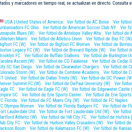
ltados y marcadores en tiempo real, se actualizan en directo. Consulta 
USA | United States of America
Ver fútbol de
AC Boise
Ver fútbo
Ambassadors FC Ohio
Ver fútbol de
American Soccer Club NY
Ver fú
Annapolis Blues (W)
Ver fútbol de
Antelope Valley Alta
Ver fútbol de
Athletum Miami
Ver fútbol de
Atletico Union
Ver fútbol de
Bay FC (W
Bigfoot FC (W)
Ver fútbol de
Bigfoot FC Women
Ver fútbol de
Birmin
Boston Legacy FC (W)
Ver fútbol de
Brevard Riptide (W)
Ver fútbol 
Brooklyn FC
Ver fútbol de
Buffalo Stallions
Ver fútbol de
Burlington U
Carolina Ascent (W)
Ver fútbol de
CD Faialense
Ver fútbol de
Cedar S
City SC San Diego
Ver fútbol de
Clearwater Chargers
Ver fútbol de
C
Colorado Storm (W)
Ver fútbol de
Combine Academy
Ver fútbol de
C
CT United
Ver fútbol de
Dallas Trinity (W)
Ver fútbol de
DC Power (W
Denver Summit FC (W)
Ver fútbol de
DePaul University (W)
Ver fútbo
Eagle FC
Ver fútbol de
Eagle FC (W)
Ver fútbol de
Edgewater Castle 
Empire SC
Ver fútbol de
Erie Sports Center
Ver fútbol de
Erie Sport
FC Florida
Ver fútbol de
FC Miami City (W)
Ver fútbol de
FC Naples
FC Olympia Women
Ver fútbol de
Florida Badgers FC
Ver fútbol de
Fl
Fort Lauderdale Utd
Ver fútbol de
Fort Lauderdale Utd (W)
Ver fútbo
Hartford Athletic (W)
Ver fútbol de
Hill City FC
Ver fútbol de
Hofstra 
Hub City FC
Ver fútbol de
Hudson Valley Crusaders (W)
Ver fútbol d
Jackson Boom
Ver fútbol de
Kalamazoo FC (W)
Ver fútbol de
Kansas