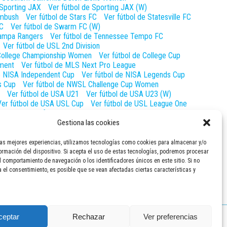
Sporting JAX
Ver fútbol de
Sporting JAX (W)
Ambush
Ver fútbol de
Stars FC
Ver fútbol de
Statesville FC
C
Ver fútbol de
Swarm FC (W)
ampa Rangers
Ver fútbol de
Tennessee Tempo FC
Ver fútbol de
USL 2nd Division
College Championship Women
Ver fútbol de
College Cup
ment
Ver fútbol de
MLS Next Pro League
e
NISA Independent Cup
Ver fútbol de
NISA Legends Cup
 Cup
Ver fútbol de
NWSL Challenge Cup Women
)
Ver fútbol de
USA U21
Ver fútbol de
USA U23 (W)
Ver fútbol de
USA USL Cup
Ver fútbol de
USL League One
SL PDL
Ver fútbol de
USL Super League Women
Gestiona las cookies
League Women
Ver fútbol de
Utah Royals (W)
ey 559 FC
Ver fútbol de
Vermont Green (W)
W)
Ver fútbol de
Washington Spirit (W)
las mejores experiencias, utilizamos tecnologías como cookies para almacenar y/o
Women
Ver fútbol de
Westchester SC
ormación del dispositivo. Si acepta el uso de estas tecnologías, podremos procesar
 comportamiento de navegación o los identificadores únicos en este sitio. Si no
tbol de
CAF
Ver fútbol de
CONCACAF
ra el consentimiento, es posible que se vean afectadas ciertas características y
ceptar
Rechazar
Ver preferencias
Aviso legal
|
Política de privacidad
|
Política de cookies