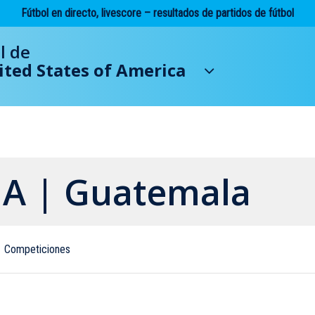
Fútbol en directo, livescore – resultados de partidos de fútbol
l de
ited States of America
A | Guatemala
Competiciones