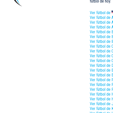
fútbol de hoy.
Ver fútbol de
Ver fútbol de
Ver fútbol de
Ver fútbol de
Ver fútbol de
Ver fútbol de
Ver fútbol de
Ver fútbol de
Ver fútbol de
Ver fútbol de
Ver fútbol de
Ver fútbol de
Ver fútbol de
Ver fútbol de
Ver fútbol de
Ver fútbol de
Ver fútbol de
Ver fútbol de
Ver fútbol de
Ver fútbol de
Ver fútbol de