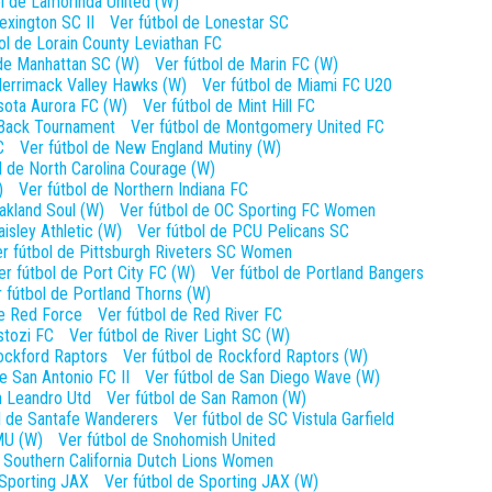
ol de
Lamorinda United (W)
exington SC II
Ver fútbol de
Lonestar SC
bol de
Lorain County Leviathan FC
 de
Manhattan SC (W)
Ver fútbol de
Marin FC (W)
errimack Valley Hawks (W)
Ver fútbol de
Miami FC U20
sota Aurora FC (W)
Ver fútbol de
Mint Hill FC
Back Tournament
Ver fútbol de
Montgomery United FC
C
Ver fútbol de
New England Mutiny (W)
l de
North Carolina Courage (W)
)
Ver fútbol de
Northern Indiana FC
akland Soul (W)
Ver fútbol de
OC Sporting FC Women
aisley Athletic (W)
Ver fútbol de
PCU Pelicans SC
r fútbol de
Pittsburgh Riveters SC Women
er fútbol de
Port City FC (W)
Ver fútbol de
Portland Bangers
r fútbol de
Portland Thorns (W)
de
Red Force
Ver fútbol de
Red River FC
stozi FC
Ver fútbol de
River Light SC (W)
ockford Raptors
Ver fútbol de
Rockford Raptors (W)
de
San Antonio FC II
Ver fútbol de
San Diego Wave (W)
 Leandro Utd
Ver fútbol de
San Ramon (W)
l de
Santafe Wanderers
Ver fútbol de
SC Vistula Garfield
U (W)
Ver fútbol de
Snohomish United
e
Southern California Dutch Lions Women
Sporting JAX
Ver fútbol de
Sporting JAX (W)