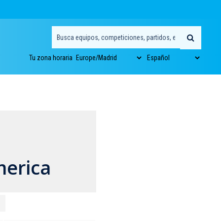
Tu zona horaria
merica