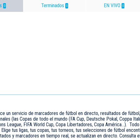
os
Terminados
EN VIVO
0
0
0
ce un servicio de marcadores de fútbol en directo, resultados de fútbo
ionales (las Copas de todo el mundo (FA Cup, Deutsche Pokal, Coppa Ital
s League, FIFA World Cup, Copa Libertadores, Copa América…). Todo el f
s. Elige tus ligas, tus copas, tus torneos, tus selecciones de fútbol en
ltados y marcadores en tiempo real, se actualizan en directo. Consulta 