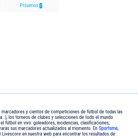
Próximos
0
l, marcadores y cientos de competiciones de fútbol de todas las
ia…), los torneos de clubes y selecciones de todo el mundo
útbol en vivo: goleadores, incidencias, clasificaciones,
contrarás sus marcadores actualizados al momento. En
Sportsme
,
el Livescore en nuestra web para encontrar los resultados de