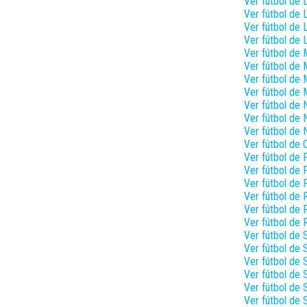
Ver fútbol de
Ver fútbol de
Ver fútbol de
Ver fútbol de
Ver fútbol de
Ver fútbol de
Ver fútbol de
Ver fútbol de
Ver fútbol de
Ver fútbol de
Ver fútbol de
Ver fútbol de
Ver fútbol de
Ver fútbol de
Ver fútbol de
Ver fútbol de
Ver fútbol de
Ver fútbol de
Ver fútbol de
Ver fútbol de
Ver fútbol de
Ver fútbol de
Ver fútbol de
Ver fútbol de