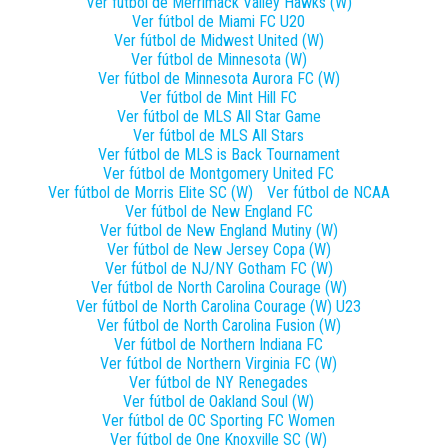
Ver fútbol de
Merrimack Valley Hawks (W)
Ver fútbol de
Miami FC U20
Ver fútbol de
Midwest United (W)
Ver fútbol de
Minnesota (W)
Ver fútbol de
Minnesota Aurora FC (W)
Ver fútbol de
Mint Hill FC
Ver fútbol de
MLS All Star Game
Ver fútbol de
MLS All Stars
Ver fútbol de
MLS is Back Tournament
Ver fútbol de
Montgomery United FC
Ver fútbol de
Morris Elite SC (W)
Ver fútbol de
NCAA
Ver fútbol de
New England FC
Ver fútbol de
New England Mutiny (W)
Ver fútbol de
New Jersey Copa (W)
Ver fútbol de
NJ/NY Gotham FC (W)
Ver fútbol de
North Carolina Courage (W)
Ver fútbol de
North Carolina Courage (W) U23
Ver fútbol de
North Carolina Fusion (W)
Ver fútbol de
Northern Indiana FC
Ver fútbol de
Northern Virginia FC (W)
Ver fútbol de
NY Renegades
Ver fútbol de
Oakland Soul (W)
Ver fútbol de
OC Sporting FC Women
Ver fútbol de
One Knoxville SC (W)