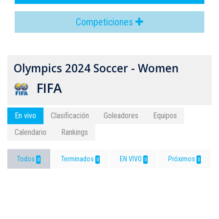
Competiciones
Olympics 2024 Soccer - Women
FIFA
En vivo
Clasificación
Goleadores
Equipos
Calendario
Rankings
Todos
Terminados
EN VIVO
Próximos
0
0
0
0