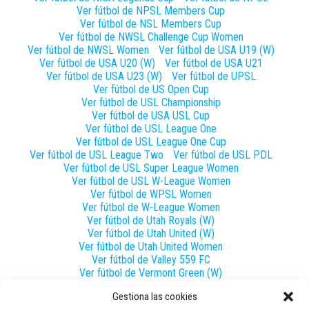
Ver fútbol de
NPSL Members Cup
Ver fútbol de
NSL Members Cup
Ver fútbol de
NWSL Challenge Cup Women
Ver fútbol de
NWSL Women
Ver fútbol de
USA U19 (W)
Ver fútbol de
USA U20 (W)
Ver fútbol de
USA U21
Ver fútbol de
USA U23 (W)
Ver fútbol de
UPSL
Ver fútbol de
US Open Cup
Ver fútbol de
USL Championship
Ver fútbol de
USA USL Cup
Ver fútbol de
USL League One
Ver fútbol de
USL League One Cup
Ver fútbol de
USL League Two
Ver fútbol de
USL PDL
Ver fútbol de
USL Super League Women
Ver fútbol de
USL W-League Women
Ver fútbol de
WPSL Women
Ver fútbol de
W-League Women
Ver fútbol de
Utah Royals (W)
Ver fútbol de
Utah United (W)
Ver fútbol de
Utah United Women
Ver fútbol de
Valley 559 FC
Ver fútbol de
Vermont Green (W)
Ver fútbol de
Virginia Beach Utd (W)
Gestiona las cookies
Ver fútbol de
Virginia Development Academy (W)