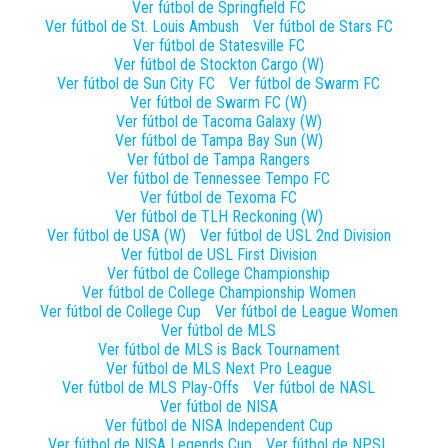
Ver fútbol de
Springfield FC
Ver fútbol de
St. Louis Ambush
Ver fútbol de
Stars FC
Ver fútbol de
Statesville FC
Ver fútbol de
Stockton Cargo (W)
Ver fútbol de
Sun City FC
Ver fútbol de
Swarm FC
Ver fútbol de
Swarm FC (W)
Ver fútbol de
Tacoma Galaxy (W)
Ver fútbol de
Tampa Bay Sun (W)
Ver fútbol de
Tampa Rangers
Ver fútbol de
Tennessee Tempo FC
Ver fútbol de
Texoma FC
Ver fútbol de
TLH Reckoning (W)
Ver fútbol de
USA (W)
Ver fútbol de
USL 2nd Division
Ver fútbol de
USL First Division
Ver fútbol de
College Championship
Ver fútbol de
College Championship Women
Ver fútbol de
College Cup
Ver fútbol de
League Women
Ver fútbol de
MLS
Ver fútbol de
MLS is Back Tournament
Ver fútbol de
MLS Next Pro League
Ver fútbol de
MLS Play-Offs
Ver fútbol de
NASL
Ver fútbol de
NISA
Ver fútbol de
NISA Independent Cup
Ver fútbol de
NISA Legends Cup
Ver fútbol de
NPSL