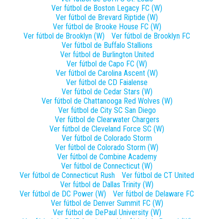
Ver fútbol de
Boston Legacy FC (W)
Ver fútbol de
Brevard Riptide (W)
Ver fútbol de
Brooke House FC (W)
Ver fútbol de
Brooklyn (W)
Ver fútbol de
Brooklyn FC
Ver fútbol de
Buffalo Stallions
Ver fútbol de
Burlington United
Ver fútbol de
Capo FC (W)
Ver fútbol de
Carolina Ascent (W)
Ver fútbol de
CD Faialense
Ver fútbol de
Cedar Stars (W)
Ver fútbol de
Chattanooga Red Wolves (W)
Ver fútbol de
City SC San Diego
Ver fútbol de
Clearwater Chargers
Ver fútbol de
Cleveland Force SC (W)
Ver fútbol de
Colorado Storm
Ver fútbol de
Colorado Storm (W)
Ver fútbol de
Combine Academy
Ver fútbol de
Connecticut (W)
Ver fútbol de
Connecticut Rush
Ver fútbol de
CT United
Ver fútbol de
Dallas Trinity (W)
Ver fútbol de
DC Power (W)
Ver fútbol de
Delaware FC
Ver fútbol de
Denver Summit FC (W)
Ver fútbol de
DePaul University (W)