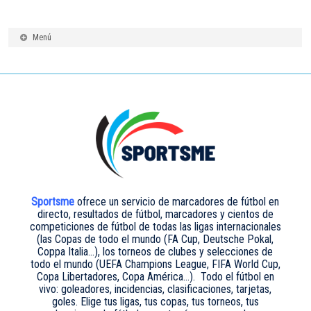
Menú
+
USA
+
CONCACAF
+
FIFA
+
AFC
+
CAF
Sportsme
ofrece un servicio de marcadores de fútbol en
+
CONCACAF
directo, resultados de fútbol, marcadores y cientos de
competiciones de fútbol de todas las ligas internacionales
+
CONMEBOL
(las Copas de todo el mundo (FA Cup, Deutsche Pokal,
Coppa Italia…), los torneos de clubes y selecciones de
+
OFC
todo el mundo (UEFA Champions League, FIFA World Cup,
Copa Libertadores, Copa América…). Todo el fútbol en
+
UEFA
vivo: goleadores, incidencias, clasificaciones, tarjetas,
goles. Elige tus ligas, tus copas, tus torneos, tus