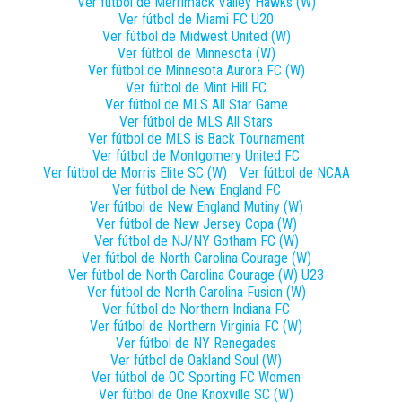
Ver fútbol de
Merrimack Valley Hawks (W)
Ver fútbol de
Miami FC U20
Ver fútbol de
Midwest United (W)
Ver fútbol de
Minnesota (W)
Ver fútbol de
Minnesota Aurora FC (W)
Ver fútbol de
Mint Hill FC
Ver fútbol de
MLS All Star Game
Ver fútbol de
MLS All Stars
Ver fútbol de
MLS is Back Tournament
Ver fútbol de
Montgomery United FC
Ver fútbol de
Morris Elite SC (W)
Ver fútbol de
NCAA
Ver fútbol de
New England FC
Ver fútbol de
New England Mutiny (W)
Ver fútbol de
New Jersey Copa (W)
Ver fútbol de
NJ/NY Gotham FC (W)
Ver fútbol de
North Carolina Courage (W)
Ver fútbol de
North Carolina Courage (W) U23
Ver fútbol de
North Carolina Fusion (W)
Ver fútbol de
Northern Indiana FC
Ver fútbol de
Northern Virginia FC (W)
Ver fútbol de
NY Renegades
Ver fútbol de
Oakland Soul (W)
Ver fútbol de
OC Sporting FC Women
Ver fútbol de
One Knoxville SC (W)