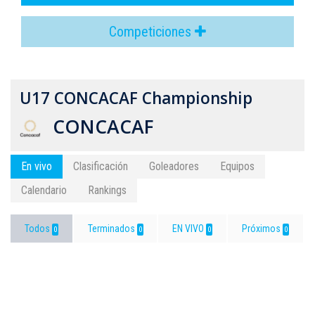
Competiciones
U17 CONCACAF Championship
CONCACAF
En vivo
Clasificación
Goleadores
Equipos
Calendario
Rankings
Todos
Terminados
EN VIVO
Próximos
0
0
0
0