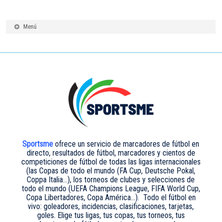
Menú
+
USA
+
CONCACAF
+
FIFA
+
AFC
+
CAF
Sportsme
ofrece un servicio de marcadores de fútbol en
+
CONCACAF
directo, resultados de fútbol, marcadores y cientos de
competiciones de fútbol de todas las ligas internacionales
+
CONMEBOL
(las Copas de todo el mundo (FA Cup, Deutsche Pokal,
Coppa Italia…), los torneos de clubes y selecciones de
+
OFC
todo el mundo (UEFA Champions League, FIFA World Cup,
Copa Libertadores, Copa América…). Todo el fútbol en
+
UEFA
vivo: goleadores, incidencias, clasificaciones, tarjetas,
goles. Elige tus ligas, tus copas, tus torneos, tus