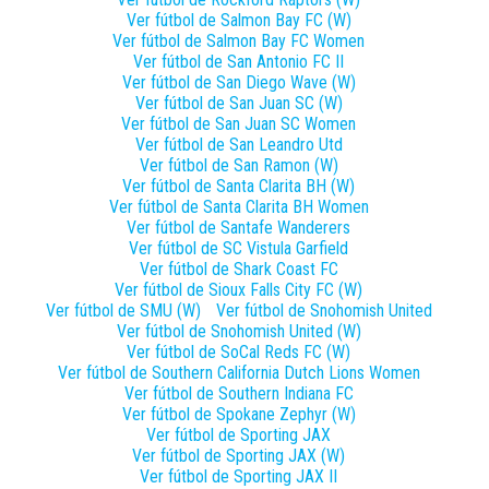
Ver fútbol de
Salmon Bay FC (W)
Ver fútbol de
Salmon Bay FC Women
Ver fútbol de
San Antonio FC II
Ver fútbol de
San Diego Wave (W)
Ver fútbol de
San Juan SC (W)
Ver fútbol de
San Juan SC Women
Ver fútbol de
San Leandro Utd
Ver fútbol de
San Ramon (W)
Ver fútbol de
Santa Clarita BH (W)
Ver fútbol de
Santa Clarita BH Women
Ver fútbol de
Santafe Wanderers
Ver fútbol de
SC Vistula Garfield
Ver fútbol de
Shark Coast FC
Ver fútbol de
Sioux Falls City FC (W)
Ver fútbol de
SMU (W)
Ver fútbol de
Snohomish United
Ver fútbol de
Snohomish United (W)
Ver fútbol de
SoCal Reds FC (W)
Ver fútbol de
Southern California Dutch Lions Women
Ver fútbol de
Southern Indiana FC
Ver fútbol de
Spokane Zephyr (W)
Ver fútbol de
Sporting JAX
Ver fútbol de
Sporting JAX (W)
Ver fútbol de
Sporting JAX II