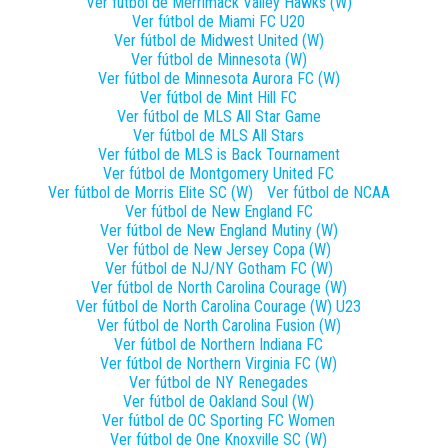
Ver fútbol de
Merrimack Valley Hawks (W)
Ver fútbol de
Miami FC U20
Ver fútbol de
Midwest United (W)
Ver fútbol de
Minnesota (W)
Ver fútbol de
Minnesota Aurora FC (W)
Ver fútbol de
Mint Hill FC
Ver fútbol de
MLS All Star Game
Ver fútbol de
MLS All Stars
Ver fútbol de
MLS is Back Tournament
Ver fútbol de
Montgomery United FC
Ver fútbol de
Morris Elite SC (W)
Ver fútbol de
NCAA
Ver fútbol de
New England FC
Ver fútbol de
New England Mutiny (W)
Ver fútbol de
New Jersey Copa (W)
Ver fútbol de
NJ/NY Gotham FC (W)
Ver fútbol de
North Carolina Courage (W)
Ver fútbol de
North Carolina Courage (W) U23
Ver fútbol de
North Carolina Fusion (W)
Ver fútbol de
Northern Indiana FC
Ver fútbol de
Northern Virginia FC (W)
Ver fútbol de
NY Renegades
Ver fútbol de
Oakland Soul (W)
Ver fútbol de
OC Sporting FC Women
Ver fútbol de
One Knoxville SC (W)