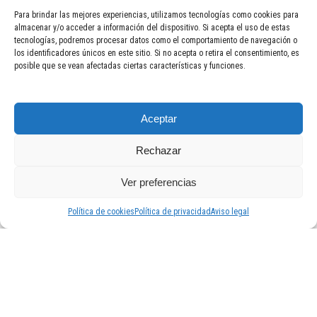
Ver fútbol de
Washington Spirit (W)
Ver fútbol de
West Seattle Rhodies FC (W)
Para brindar las mejores experiencias, utilizamos tecnologías como cookies para
almacenar y/o acceder a información del dispositivo. Si acepta el uso de estas
Ver fútbol de
West Seattle Rhodies FC Women
tecnologías, podremos procesar datos como el comportamiento de navegación o
Ver fútbol de
Westchester SC
los identificadores únicos en este sitio. Si no acepta o retira el consentimiento, es
Ver fútbol de
CONCACAF
Ver fútbol de
FIFA
posible que se vean afectadas ciertas características y funciones.
Ver fútbol de
AFC
Ver fútbol de
CAF
Ver fútbol de
CONCACAF
Ver fútbol de
CONMEBOL
Ver fútbol de
OFC
Aceptar
Ver fútbol de
UEFA
Rechazar
Copyright 2025 Sports-me.com Todos los derechos reservados.
Ver preferencias
Aviso legal
|
Política de privacidad
|
Política de cookies
Política de cookies
Política de privacidad
Aviso legal