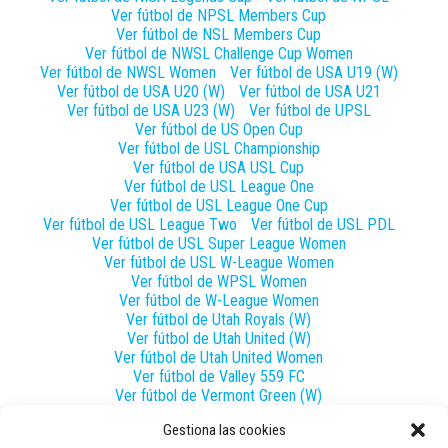
Ver fútbol de
NPSL Members Cup
Ver fútbol de
NSL Members Cup
Ver fútbol de
NWSL Challenge Cup Women
Ver fútbol de
NWSL Women
Ver fútbol de
USA U19 (W)
Ver fútbol de
USA U20 (W)
Ver fútbol de
USA U21
Ver fútbol de
USA U23 (W)
Ver fútbol de
UPSL
Ver fútbol de
US Open Cup
Ver fútbol de
USL Championship
Ver fútbol de
USA USL Cup
Ver fútbol de
USL League One
Ver fútbol de
USL League One Cup
Ver fútbol de
USL League Two
Ver fútbol de
USL PDL
Ver fútbol de
USL Super League Women
Ver fútbol de
USL W-League Women
Ver fútbol de
WPSL Women
Ver fútbol de
W-League Women
Ver fútbol de
Utah Royals (W)
Ver fútbol de
Utah United (W)
Ver fútbol de
Utah United Women
Ver fútbol de
Valley 559 FC
Ver fútbol de
Vermont Green (W)
Ver fútbol de
Virginia Beach Utd (W)
Gestiona las cookies
Ver fútbol de
Virginia Development Academy (W)