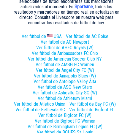
selecciones de fútbol encontrarás sus marcadores
actualizados al momento. En
Sportsme
, todos los
resultados y marcadores en tiempo real, se actualizan en
directo. Consulta el Livescore en nuestra web para
encontrar los resultados de fútbol de hoy.
Ver fútbol de
USA
Ver fútbol de
AC Boise
Ver fútbol de
AC Newport
Ver fútbol de
AHFC Royals (W)
Ver fútbol de
Ambassadors FC Ohio
Ver fútbol de
American Soccer Club NY
Ver fútbol de
AMSG FC Women
Ver fútbol de
Angel City FC (W)
Ver fútbol de
Annapolis Blues (W)
Ver fútbol de
Antelope Valley Alta
Ver fútbol de
ASC New Stars
Ver fútbol de
Asheville City SC (W)
Ver fútbol de
Athletum Miami
Ver fútbol de
Atletico Union
Ver fútbol de
Bay FC (W)
Ver fútbol de
Bethesda SC
Ver fútbol de
Bigfoot FC
Ver fútbol de
Bigfoot FC (W)
Ver fútbol de
Bigfoot FC Women
Ver fútbol de
Birmingham Legion FC (W)
Ver fútbol de
BOHFS St. Louis