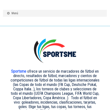
Menú
+
USA
+
CONCACAF
+
FIFA
+
AFC
+
CAF
Sportsme
ofrece un servicio de marcadores de fútbol en
+
CONCACAF
directo, resultados de fútbol, marcadores y cientos de
competiciones de fútbol de todas las ligas internacionales
+
CONMEBOL
(las Copas de todo el mundo (FA Cup, Deutsche Pokal,
Coppa Italia…), los torneos de clubes y selecciones de
+
OFC
todo el mundo (UEFA Champions League, FIFA World Cup,
Copa Libertadores, Copa América…). Todo el fútbol en
+
UEFA
vivo: goleadores, incidencias, clasificaciones, tarjetas,
goles. Elige tus ligas, tus copas, tus torneos, tus