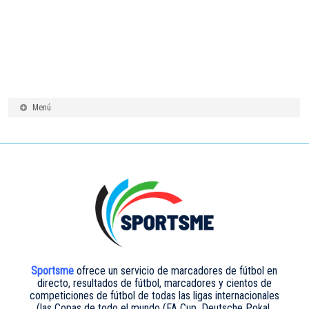
Menú
+
USA
+
CONCACAF
+
FIFA
+
AFC
+
CAF
Sportsme
ofrece un servicio de marcadores de fútbol en
+
CONCACAF
directo, resultados de fútbol, marcadores y cientos de
competiciones de fútbol de todas las ligas internacionales
+
CONMEBOL
(las Copas de todo el mundo (FA Cup, Deutsche Pokal,