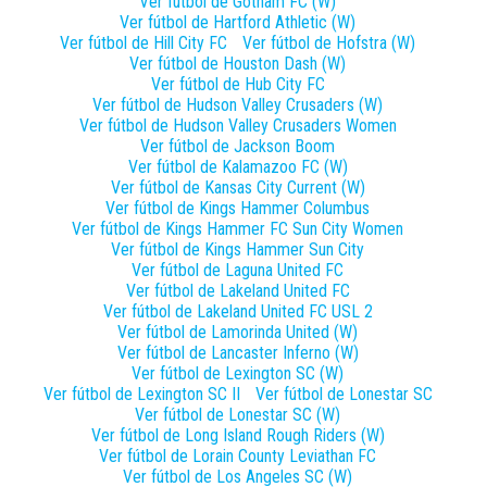
Ver fútbol de
Gotham FC (W)
Ver fútbol de
Hartford Athletic (W)
Ver fútbol de
Hill City FC
Ver fútbol de
Hofstra (W)
Ver fútbol de
Houston Dash (W)
Ver fútbol de
Hub City FC
Ver fútbol de
Hudson Valley Crusaders (W)
Ver fútbol de
Hudson Valley Crusaders Women
Ver fútbol de
Jackson Boom
Ver fútbol de
Kalamazoo FC (W)
Ver fútbol de
Kansas City Current (W)
Ver fútbol de
Kings Hammer Columbus
Ver fútbol de
Kings Hammer FC Sun City Women
Ver fútbol de
Kings Hammer Sun City
Ver fútbol de
Laguna United FC
Ver fútbol de
Lakeland United FC
Ver fútbol de
Lakeland United FC USL 2
Ver fútbol de
Lamorinda United (W)
Ver fútbol de
Lancaster Inferno (W)
Ver fútbol de
Lexington SC (W)
Ver fútbol de
Lexington SC II
Ver fútbol de
Lonestar SC
Ver fútbol de
Lonestar SC (W)
Ver fútbol de
Long Island Rough Riders (W)
Ver fútbol de
Lorain County Leviathan FC
Ver fútbol de
Los Angeles SC (W)