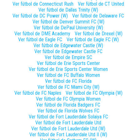
Ver fútbol de
Connecticut Rush
Ver fútbol de
CT United
Ver fútbol de
Dallas Trinity (W)
Ver fútbol de
DC Power (W)
Ver fútbol de
Delaware FC
Ver fútbol de
Denver Summit FC (W)
Ver fútbol de
DePaul University (W)
Ver fútbol de
DME Academy
Ver fútbol de
Drexel (W)
Ver fútbol de
Eagle FC
Ver fútbol de
Eagle FC (W)
Ver fútbol de
Edgewater Castle (W)
Ver fútbol de
Edgewater Castle FC
Ver fútbol de
Empire SC
Ver fútbol de
Erie Sports Center
Ver fútbol de
Erie Sports Center Women
Ver fútbol de
FC Buffalo Women
Ver fútbol de
FC Florida
Ver fútbol de
FC Miami City (W)
Ver fútbol de
FC Naples
Ver fútbol de
FC Olympia (W)
Ver fútbol de
FC Olympia Women
Ver fútbol de
Florida Badgers FC
Ver fútbol de
Florida Wolves FC
Ver fútbol de
Fort Lauderdale Solaiya FC
Ver fútbol de
Fort Lauderdale Utd
Ver fútbol de
Fort Lauderdale Utd (W)
Ver fútbol de
Fort Lauderdale Utd II (W)