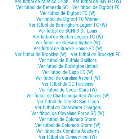
Ver fútbol de
Atletico Union
Ver fútbol de
Bay FC (W)
Ver fútbol de
Bethesda SC
Ver fútbol de
Bigfoot FC
Ver fútbol de
Bigfoot FC (W)
Ver fútbol de
Bigfoot FC Women
Ver fútbol de
Birmingham Legion FC (W)
Ver fútbol de
BOHFS St. Louis
Ver fútbol de
Boston Legacy FC (W)
Ver fútbol de
Brevard Riptide (W)
Ver fútbol de
Brooke House FC (W)
Ver fútbol de
Brooklyn (W)
Ver fútbol de
Brooklyn FC
Ver fútbol de
Buffalo Stallions
Ver fútbol de
Burlington United
Ver fútbol de
Capo FC (W)
Ver fútbol de
Carolina Ascent (W)
Ver fútbol de
CD Faialense
Ver fútbol de
Cedar Stars (W)
Ver fútbol de
Chattanooga Red Wolves (W)
Ver fútbol de
City SC San Diego
Ver fútbol de
Clearwater Chargers
Ver fútbol de
Cleveland Force SC (W)
Ver fútbol de
Colorado Storm
Ver fútbol de
Colorado Storm (W)
Ver fútbol de
Combine Academy
Ver fútbol de
Connecticut (W)