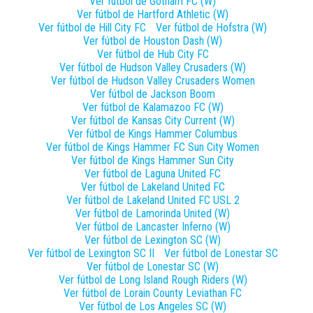
Ver fútbol de
Gotham FC (W)
Ver fútbol de
Hartford Athletic (W)
Ver fútbol de
Hill City FC
Ver fútbol de
Hofstra (W)
Ver fútbol de
Houston Dash (W)
Ver fútbol de
Hub City FC
Ver fútbol de
Hudson Valley Crusaders (W)
Ver fútbol de
Hudson Valley Crusaders Women
Ver fútbol de
Jackson Boom
Ver fútbol de
Kalamazoo FC (W)
Ver fútbol de
Kansas City Current (W)
Ver fútbol de
Kings Hammer Columbus
Ver fútbol de
Kings Hammer FC Sun City Women
Ver fútbol de
Kings Hammer Sun City
Ver fútbol de
Laguna United FC
Ver fútbol de
Lakeland United FC
Ver fútbol de
Lakeland United FC USL 2
Ver fútbol de
Lamorinda United (W)
Ver fútbol de
Lancaster Inferno (W)
Ver fútbol de
Lexington SC (W)
Ver fútbol de
Lexington SC II
Ver fútbol de
Lonestar SC
Ver fútbol de
Lonestar SC (W)
Ver fútbol de
Long Island Rough Riders (W)
Ver fútbol de
Lorain County Leviathan FC
Ver fútbol de
Los Angeles SC (W)