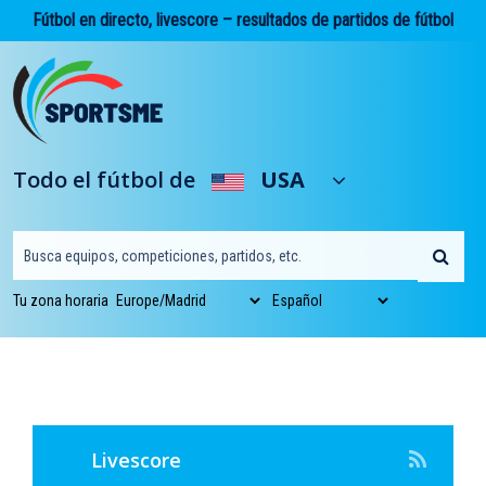
Skip
Fútbol en directo, livescore – resultados de partidos de fútbol
to
main
content
Todo el fútbol de
USA
Tu zona horaria
Livescore