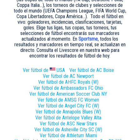
Coppa Italia…), los torneos de clubes y selecciones de
+
OFC
todo el mundo (UEFA Champions League, FIFA World Cup,
Copa Libertadores, Copa América…). Todo el fútbol en
+
UEFA
vivo: goleadores, incidencias, clasificaciones, tarjetas,
goles. Elige tus ligas, tus copas, tus torneos, tus
selecciones de fútbol encontrarás sus marcadores
actualizados al momento. En
Sportsme
, todos los
resultados y marcadores en tiempo real, se actualizan en
directo. Consulta el Livescore en nuestra web para
encontrar los resultados de fútbol de hoy.
Ver fútbol de
USA
Ver fútbol de
AC Boise
Ver fútbol de
AC Newport
Ver fútbol de
AHFC Royals (W)
Ver fútbol de
Ambassadors FC Ohio
Ver fútbol de
American Soccer Club NY
Ver fútbol de
AMSG FC Women
Ver fútbol de
Angel City FC (W)
Ver fútbol de
Annapolis Blues (W)
Ver fútbol de
Antelope Valley Alta
Ver fútbol de
ASC New Stars
Ver fútbol de
Asheville City SC (W)
Ver fútbol de
Athletum Miami