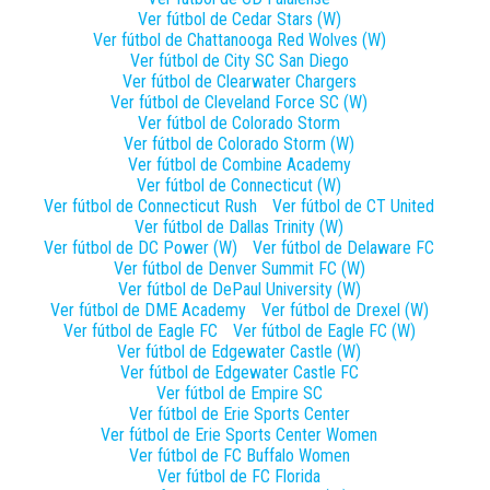
Ver fútbol de
Cedar Stars (W)
Ver fútbol de
Chattanooga Red Wolves (W)
Ver fútbol de
City SC San Diego
Ver fútbol de
Clearwater Chargers
Ver fútbol de
Cleveland Force SC (W)
Ver fútbol de
Colorado Storm
Ver fútbol de
Colorado Storm (W)
Ver fútbol de
Combine Academy
Ver fútbol de
Connecticut (W)
Ver fútbol de
Connecticut Rush
Ver fútbol de
CT United
Ver fútbol de
Dallas Trinity (W)
Ver fútbol de
DC Power (W)
Ver fútbol de
Delaware FC
Ver fútbol de
Denver Summit FC (W)
Ver fútbol de
DePaul University (W)
Ver fútbol de
DME Academy
Ver fútbol de
Drexel (W)
Ver fútbol de
Eagle FC
Ver fútbol de
Eagle FC (W)
Ver fútbol de
Edgewater Castle (W)
Ver fútbol de
Edgewater Castle FC
Ver fútbol de
Empire SC
Ver fútbol de
Erie Sports Center
Ver fútbol de
Erie Sports Center Women
Ver fútbol de
FC Buffalo Women
Ver fútbol de
FC Florida