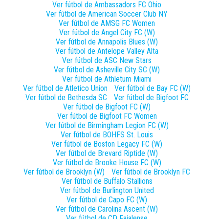
Ver fútbol de
Ambassadors FC Ohio
Ver fútbol de
American Soccer Club NY
Ver fútbol de
AMSG FC Women
Ver fútbol de
Angel City FC (W)
Ver fútbol de
Annapolis Blues (W)
Ver fútbol de
Antelope Valley Alta
Ver fútbol de
ASC New Stars
Ver fútbol de
Asheville City SC (W)
Ver fútbol de
Athletum Miami
Ver fútbol de
Atletico Union
Ver fútbol de
Bay FC (W)
Ver fútbol de
Bethesda SC
Ver fútbol de
Bigfoot FC
Ver fútbol de
Bigfoot FC (W)
Ver fútbol de
Bigfoot FC Women
Ver fútbol de
Birmingham Legion FC (W)
Ver fútbol de
BOHFS St. Louis
Ver fútbol de
Boston Legacy FC (W)
Ver fútbol de
Brevard Riptide (W)
Ver fútbol de
Brooke House FC (W)
Ver fútbol de
Brooklyn (W)
Ver fútbol de
Brooklyn FC
Ver fútbol de
Buffalo Stallions
Ver fútbol de
Burlington United
Ver fútbol de
Capo FC (W)
Ver fútbol de
Carolina Ascent (W)
Ver fútbol de
CD Faialense