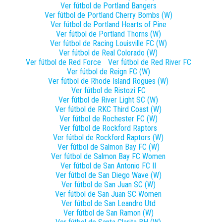
Ver fútbol de
Portland Bangers
Ver fútbol de
Portland Cherry Bombs (W)
Ver fútbol de
Portland Hearts of Pine
Ver fútbol de
Portland Thorns (W)
Ver fútbol de
Racing Louisville FC (W)
Ver fútbol de
Real Colorado (W)
Ver fútbol de
Red Force
Ver fútbol de
Red River FC
Ver fútbol de
Reign FC (W)
Ver fútbol de
Rhode Island Rogues (W)
Ver fútbol de
Ristozi FC
Ver fútbol de
River Light SC (W)
Ver fútbol de
RKC Third Coast (W)
Ver fútbol de
Rochester FC (W)
Ver fútbol de
Rockford Raptors
Ver fútbol de
Rockford Raptors (W)
Ver fútbol de
Salmon Bay FC (W)
Ver fútbol de
Salmon Bay FC Women
Ver fútbol de
San Antonio FC II
Ver fútbol de
San Diego Wave (W)
Ver fútbol de
San Juan SC (W)
Ver fútbol de
San Juan SC Women
Ver fútbol de
San Leandro Utd
Ver fútbol de
San Ramon (W)