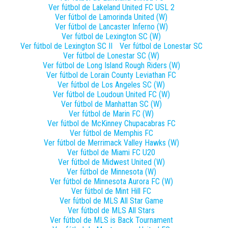
Ver fútbol de
Lakeland United FC USL 2
Ver fútbol de
Lamorinda United (W)
Ver fútbol de
Lancaster Inferno (W)
Ver fútbol de
Lexington SC (W)
Ver fútbol de
Lexington SC II
Ver fútbol de
Lonestar SC
Ver fútbol de
Lonestar SC (W)
Ver fútbol de
Long Island Rough Riders (W)
Ver fútbol de
Lorain County Leviathan FC
Ver fútbol de
Los Angeles SC (W)
Ver fútbol de
Loudoun United FC (W)
Ver fútbol de
Manhattan SC (W)
Ver fútbol de
Marin FC (W)
Ver fútbol de
McKinney Chupacabras FC
Ver fútbol de
Memphis FC
Ver fútbol de
Merrimack Valley Hawks (W)
Ver fútbol de
Miami FC U20
Ver fútbol de
Midwest United (W)
Ver fútbol de
Minnesota (W)
Ver fútbol de
Minnesota Aurora FC (W)
Ver fútbol de
Mint Hill FC
Ver fútbol de
MLS All Star Game
Ver fútbol de
MLS All Stars
Ver fútbol de
MLS is Back Tournament