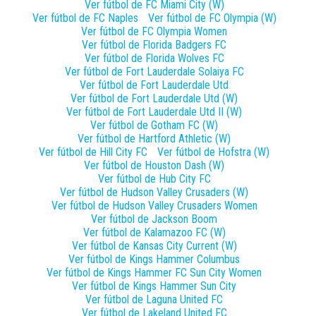
Ver fútbol de
FC Miami City (W)
Ver fútbol de
FC Naples
Ver fútbol de
FC Olympia (W)
Ver fútbol de
FC Olympia Women
Ver fútbol de
Florida Badgers FC
Ver fútbol de
Florida Wolves FC
Ver fútbol de
Fort Lauderdale Solaiya FC
Ver fútbol de
Fort Lauderdale Utd
Ver fútbol de
Fort Lauderdale Utd (W)
Ver fútbol de
Fort Lauderdale Utd II (W)
Ver fútbol de
Gotham FC (W)
Ver fútbol de
Hartford Athletic (W)
Ver fútbol de
Hill City FC
Ver fútbol de
Hofstra (W)
Ver fútbol de
Houston Dash (W)
Ver fútbol de
Hub City FC
Ver fútbol de
Hudson Valley Crusaders (W)
Ver fútbol de
Hudson Valley Crusaders Women
Ver fútbol de
Jackson Boom
Ver fútbol de
Kalamazoo FC (W)
Ver fútbol de
Kansas City Current (W)
Ver fútbol de
Kings Hammer Columbus
Ver fútbol de
Kings Hammer FC Sun City Women
Ver fútbol de
Kings Hammer Sun City
Ver fútbol de
Laguna United FC
Ver fútbol de
Lakeland United FC