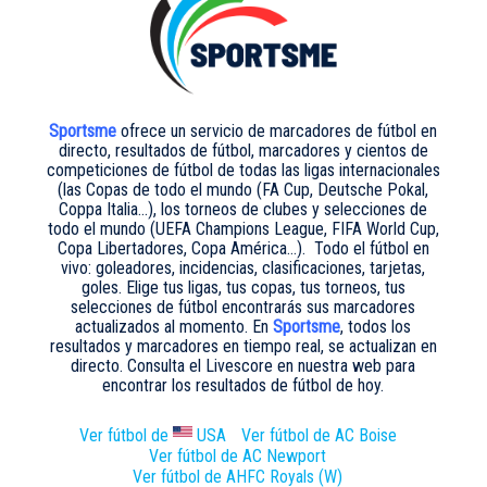
+
FIFA
+
AFC
+
CAF
Sportsme
ofrece un servicio de marcadores de fútbol en
+
CONCACAF
directo, resultados de fútbol, marcadores y cientos de
competiciones de fútbol de todas las ligas internacionales
+
CONMEBOL
(las Copas de todo el mundo (FA Cup, Deutsche Pokal,
Coppa Italia…), los torneos de clubes y selecciones de
+
OFC
todo el mundo (UEFA Champions League, FIFA World Cup,
Copa Libertadores, Copa América…). Todo el fútbol en
+
UEFA
vivo: goleadores, incidencias, clasificaciones, tarjetas,
goles. Elige tus ligas, tus copas, tus torneos, tus
selecciones de fútbol encontrarás sus marcadores
actualizados al momento. En
Sportsme
, todos los
resultados y marcadores en tiempo real, se actualizan en
directo. Consulta el Livescore en nuestra web para
encontrar los resultados de fútbol de hoy.
Ver fútbol de
USA
Ver fútbol de
AC Boise
Ver fútbol de
AC Newport
Ver fútbol de
AHFC Royals (W)