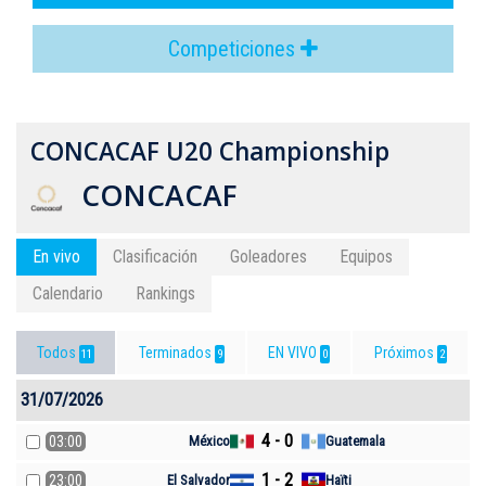
Competiciones
CONCACAF U20 Championship
CONCACAF
En vivo
Clasificación
Goleadores
Equipos
Calendario
Rankings
Todos
Terminados
EN VIVO
Próximos
11
9
0
2
31/07/2026
4
-
0
03:00
México
Guatemala
1
-
2
23:00
El Salvador
Haïti