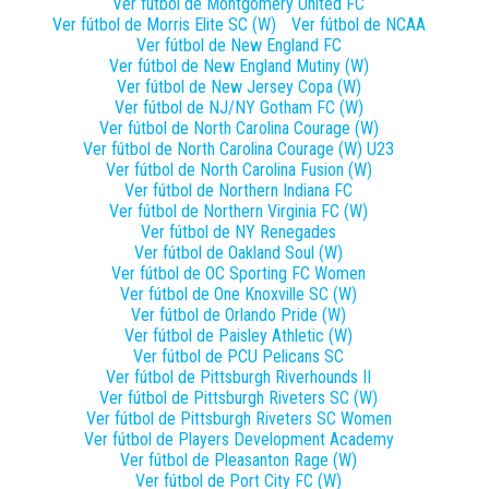
Ver fútbol de
Montgomery United FC
Ver fútbol de
Morris Elite SC (W)
Ver fútbol de
NCAA
Ver fútbol de
New England FC
Ver fútbol de
New England Mutiny (W)
Ver fútbol de
New Jersey Copa (W)
Ver fútbol de
NJ/NY Gotham FC (W)
Ver fútbol de
North Carolina Courage (W)
Ver fútbol de
North Carolina Courage (W) U23
Ver fútbol de
North Carolina Fusion (W)
Ver fútbol de
Northern Indiana FC
Ver fútbol de
Northern Virginia FC (W)
Ver fútbol de
NY Renegades
Ver fútbol de
Oakland Soul (W)
Ver fútbol de
OC Sporting FC Women
Ver fútbol de
One Knoxville SC (W)
Ver fútbol de
Orlando Pride (W)
Ver fútbol de
Paisley Athletic (W)
Ver fútbol de
PCU Pelicans SC
Ver fútbol de
Pittsburgh Riverhounds II
Ver fútbol de
Pittsburgh Riveters SC (W)
Ver fútbol de
Pittsburgh Riveters SC Women
Ver fútbol de
Players Development Academy
Ver fútbol de
Pleasanton Rage (W)
Ver fútbol de
Port City FC (W)