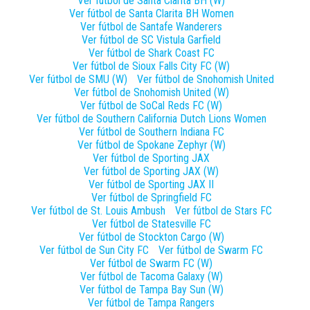
Ver fútbol de
Santa Clarita BH (W)
Ver fútbol de
Santa Clarita BH Women
Ver fútbol de
Santafe Wanderers
Ver fútbol de
SC Vistula Garfield
Ver fútbol de
Shark Coast FC
Ver fútbol de
Sioux Falls City FC (W)
Ver fútbol de
SMU (W)
Ver fútbol de
Snohomish United
Ver fútbol de
Snohomish United (W)
Ver fútbol de
SoCal Reds FC (W)
Ver fútbol de
Southern California Dutch Lions Women
Ver fútbol de
Southern Indiana FC
Ver fútbol de
Spokane Zephyr (W)
Ver fútbol de
Sporting JAX
Ver fútbol de
Sporting JAX (W)
Ver fútbol de
Sporting JAX II
Ver fútbol de
Springfield FC
Ver fútbol de
St. Louis Ambush
Ver fútbol de
Stars FC
Ver fútbol de
Statesville FC
Ver fútbol de
Stockton Cargo (W)
Ver fútbol de
Sun City FC
Ver fútbol de
Swarm FC
Ver fútbol de
Swarm FC (W)
Ver fútbol de
Tacoma Galaxy (W)
Ver fútbol de
Tampa Bay Sun (W)
Ver fútbol de
Tampa Rangers