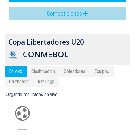
Competiciones
Copa Libertadores U20
CONMEBOL
En vivo
Clasificación
Goleadores
Equipos
Calendario
Rankings
Cargando resultados en vivo…