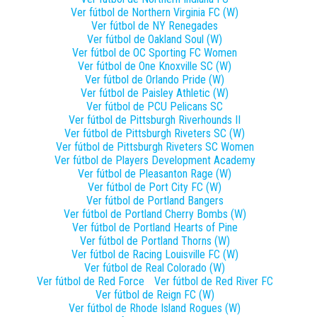
Ver fútbol de
Northern Virginia FC (W)
Ver fútbol de
NY Renegades
Ver fútbol de
Oakland Soul (W)
Ver fútbol de
OC Sporting FC Women
Ver fútbol de
One Knoxville SC (W)
Ver fútbol de
Orlando Pride (W)
Ver fútbol de
Paisley Athletic (W)
Ver fútbol de
PCU Pelicans SC
Ver fútbol de
Pittsburgh Riverhounds II
Ver fútbol de
Pittsburgh Riveters SC (W)
Ver fútbol de
Pittsburgh Riveters SC Women
Ver fútbol de
Players Development Academy
Ver fútbol de
Pleasanton Rage (W)
Ver fútbol de
Port City FC (W)
Ver fútbol de
Portland Bangers
Ver fútbol de
Portland Cherry Bombs (W)
Ver fútbol de
Portland Hearts of Pine
Ver fútbol de
Portland Thorns (W)
Ver fútbol de
Racing Louisville FC (W)
Ver fútbol de
Real Colorado (W)
Ver fútbol de
Red Force
Ver fútbol de
Red River FC
Ver fútbol de
Reign FC (W)
Ver fútbol de
Rhode Island Rogues (W)