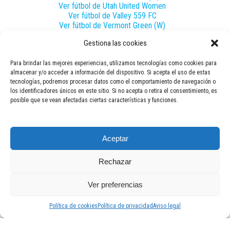
Ver fútbol de
Utah United Women
Ver fútbol de
Valley 559 FC
Ver fútbol de
Vermont Green (W)
Ver fútbol de
Virginia Beach Utd (W)
Gestiona las cookies
Ver fútbol de
Virginia Development Academy (W)
Ver fútbol de
Washington Spirit (W)
Ver fútbol de
West Seattle Rhodies FC (W)
Para brindar las mejores experiencias, utilizamos tecnologías como cookies para
almacenar y/o acceder a información del dispositivo. Si acepta el uso de estas
Ver fútbol de
West Seattle Rhodies FC Women
tecnologías, podremos procesar datos como el comportamiento de navegación o
Ver fútbol de
Westchester SC
los identificadores únicos en este sitio. Si no acepta o retira el consentimiento, es
Ver fútbol de
CONCACAF
Ver fútbol de
FIFA
posible que se vean afectadas ciertas características y funciones.
Ver fútbol de
AFC
Ver fútbol de
CAF
Ver fútbol de
CONCACAF
Ver fútbol de
CONMEBOL
Ver fútbol de
OFC
Aceptar
Ver fútbol de
UEFA
Rechazar
Copyright 2025 Sports-me.com Todos los derechos reservados.
Ver preferencias
Aviso legal
|
Política de privacidad
|
Política de cookies
Política de cookies
Política de privacidad
Aviso legal