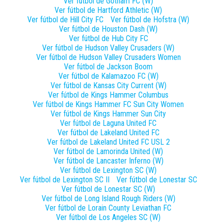
Ver fútbol de
Gotham FC (W)
Ver fútbol de
Hartford Athletic (W)
Ver fútbol de
Hill City FC
Ver fútbol de
Hofstra (W)
Ver fútbol de
Houston Dash (W)
Ver fútbol de
Hub City FC
Ver fútbol de
Hudson Valley Crusaders (W)
Ver fútbol de
Hudson Valley Crusaders Women
Ver fútbol de
Jackson Boom
Ver fútbol de
Kalamazoo FC (W)
Ver fútbol de
Kansas City Current (W)
Ver fútbol de
Kings Hammer Columbus
Ver fútbol de
Kings Hammer FC Sun City Women
Ver fútbol de
Kings Hammer Sun City
Ver fútbol de
Laguna United FC
Ver fútbol de
Lakeland United FC
Ver fútbol de
Lakeland United FC USL 2
Ver fútbol de
Lamorinda United (W)
Ver fútbol de
Lancaster Inferno (W)
Ver fútbol de
Lexington SC (W)
Ver fútbol de
Lexington SC II
Ver fútbol de
Lonestar SC
Ver fútbol de
Lonestar SC (W)
Ver fútbol de
Long Island Rough Riders (W)
Ver fútbol de
Lorain County Leviathan FC
Ver fútbol de
Los Angeles SC (W)