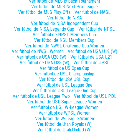
Ver fútbol de
MLS is Back Tournament
Ver fútbol de
MLS Next Pro League
Ver fútbol de
MLS Play-Offs
Ver fútbol de
NASL
Ver fútbol de
NISA
Ver fútbol de
NISA Independent Cup
Ver fútbol de
NISA Legends Cup
Ver fútbol de
NPSL
Ver fútbol de
NPSL Members Cup
Ver fútbol de
NSL Members Cup
Ver fútbol de
NWSL Challenge Cup Women
Ver fútbol de
NWSL Women
Ver fútbol de
USA U19 (W)
Ver fútbol de
USA U20 (W)
Ver fútbol de
USA U21
Ver fútbol de
USA U23 (W)
Ver fútbol de
UPSL
Ver fútbol de
US Open Cup
Ver fútbol de
USL Championship
Ver fútbol de
USA USL Cup
Ver fútbol de
USL League One
Ver fútbol de
USL League One Cup
Ver fútbol de
USL League Two
Ver fútbol de
USL PDL
Ver fútbol de
USL Super League Women
Ver fútbol de
USL W-League Women
Ver fútbol de
WPSL Women
Ver fútbol de
W-League Women
Ver fútbol de
Utah Royals (W)
Ver fútbol de
Utah United (W)