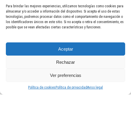
Ver fútbol de
Washington Spirit (W)
Ver fútbol de
West Seattle Rhodies FC (W)
Para brindar las mejores experiencias, utilizamos tecnologías como cookies para
almacenar y/o acceder a información del dispositivo. Si acepta el uso de estas
Ver fútbol de
West Seattle Rhodies FC Women
tecnologías, podremos procesar datos como el comportamiento de navegación o
Ver fútbol de
Westchester SC
los identificadores únicos en este sitio. Si no acepta o retira el consentimiento, es
Ver fútbol de
CONCACAF
Ver fútbol de
FIFA
posible que se vean afectadas ciertas características y funciones.
Ver fútbol de
AFC
Ver fútbol de
CAF
Ver fútbol de
CONCACAF
Ver fútbol de
CONMEBOL
Ver fútbol de
OFC
Aceptar
Ver fútbol de
UEFA
Rechazar
Copyright 2025 Sports-me.com Todos los derechos reservados.
Ver preferencias
Aviso legal
|
Política de privacidad
|
Política de cookies
Política de cookies
Política de privacidad
Aviso legal