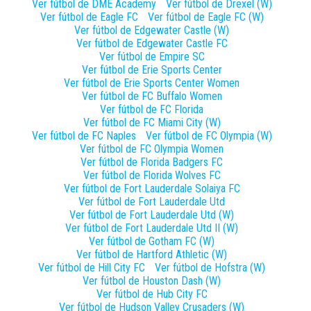
Ver fútbol de
DME Academy
Ver fútbol de
Drexel (W)
Ver fútbol de
Eagle FC
Ver fútbol de
Eagle FC (W)
Ver fútbol de
Edgewater Castle (W)
Ver fútbol de
Edgewater Castle FC
Ver fútbol de
Empire SC
Ver fútbol de
Erie Sports Center
Ver fútbol de
Erie Sports Center Women
Ver fútbol de
FC Buffalo Women
Ver fútbol de
FC Florida
Ver fútbol de
FC Miami City (W)
Ver fútbol de
FC Naples
Ver fútbol de
FC Olympia (W)
Ver fútbol de
FC Olympia Women
Ver fútbol de
Florida Badgers FC
Ver fútbol de
Florida Wolves FC
Ver fútbol de
Fort Lauderdale Solaiya FC
Ver fútbol de
Fort Lauderdale Utd
Ver fútbol de
Fort Lauderdale Utd (W)
Ver fútbol de
Fort Lauderdale Utd II (W)
Ver fútbol de
Gotham FC (W)
Ver fútbol de
Hartford Athletic (W)
Ver fútbol de
Hill City FC
Ver fútbol de
Hofstra (W)
Ver fútbol de
Houston Dash (W)
Ver fútbol de
Hub City FC
Ver fútbol de
Hudson Valley Crusaders (W)