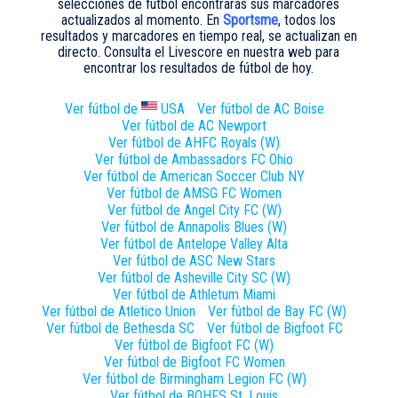
selecciones de fútbol encontrarás sus marcadores
actualizados al momento. En
Sportsme
, todos los
resultados y marcadores en tiempo real, se actualizan en
directo. Consulta el Livescore en nuestra web para
encontrar los resultados de fútbol de hoy.
Ver fútbol de
USA
Ver fútbol de
AC Boise
Ver fútbol de
AC Newport
Ver fútbol de
AHFC Royals (W)
Ver fútbol de
Ambassadors FC Ohio
Ver fútbol de
American Soccer Club NY
Ver fútbol de
AMSG FC Women
Ver fútbol de
Angel City FC (W)
Ver fútbol de
Annapolis Blues (W)
Ver fútbol de
Antelope Valley Alta
Ver fútbol de
ASC New Stars
Ver fútbol de
Asheville City SC (W)
Ver fútbol de
Athletum Miami
Ver fútbol de
Atletico Union
Ver fútbol de
Bay FC (W)
Ver fútbol de
Bethesda SC
Ver fútbol de
Bigfoot FC
Ver fútbol de
Bigfoot FC (W)
Ver fútbol de
Bigfoot FC Women
Ver fútbol de
Birmingham Legion FC (W)
Ver fútbol de
BOHFS St. Louis