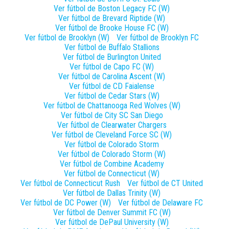
Ver fútbol de
Boston Legacy FC (W)
Ver fútbol de
Brevard Riptide (W)
Ver fútbol de
Brooke House FC (W)
Ver fútbol de
Brooklyn (W)
Ver fútbol de
Brooklyn FC
Ver fútbol de
Buffalo Stallions
Ver fútbol de
Burlington United
Ver fútbol de
Capo FC (W)
Ver fútbol de
Carolina Ascent (W)
Ver fútbol de
CD Faialense
Ver fútbol de
Cedar Stars (W)
Ver fútbol de
Chattanooga Red Wolves (W)
Ver fútbol de
City SC San Diego
Ver fútbol de
Clearwater Chargers
Ver fútbol de
Cleveland Force SC (W)
Ver fútbol de
Colorado Storm
Ver fútbol de
Colorado Storm (W)
Ver fútbol de
Combine Academy
Ver fútbol de
Connecticut (W)
Ver fútbol de
Connecticut Rush
Ver fútbol de
CT United
Ver fútbol de
Dallas Trinity (W)
Ver fútbol de
DC Power (W)
Ver fútbol de
Delaware FC
Ver fútbol de
Denver Summit FC (W)
Ver fútbol de
DePaul University (W)