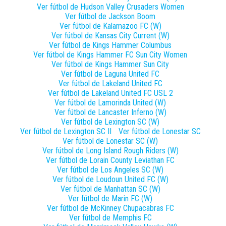
Ver fútbol de
Hudson Valley Crusaders Women
Ver fútbol de
Jackson Boom
Ver fútbol de
Kalamazoo FC (W)
Ver fútbol de
Kansas City Current (W)
Ver fútbol de
Kings Hammer Columbus
Ver fútbol de
Kings Hammer FC Sun City Women
Ver fútbol de
Kings Hammer Sun City
Ver fútbol de
Laguna United FC
Ver fútbol de
Lakeland United FC
Ver fútbol de
Lakeland United FC USL 2
Ver fútbol de
Lamorinda United (W)
Ver fútbol de
Lancaster Inferno (W)
Ver fútbol de
Lexington SC (W)
Ver fútbol de
Lexington SC II
Ver fútbol de
Lonestar SC
Ver fútbol de
Lonestar SC (W)
Ver fútbol de
Long Island Rough Riders (W)
Ver fútbol de
Lorain County Leviathan FC
Ver fútbol de
Los Angeles SC (W)
Ver fútbol de
Loudoun United FC (W)
Ver fútbol de
Manhattan SC (W)
Ver fútbol de
Marin FC (W)
Ver fútbol de
McKinney Chupacabras FC
Ver fútbol de
Memphis FC