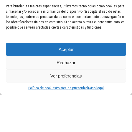
Ver fútbol de
Washington Spirit (W)
Ver fútbol de
West Seattle Rhodies FC (W)
Para brindar las mejores experiencias, utilizamos tecnologías como cookies para
almacenar y/o acceder a información del dispositivo. Si acepta el uso de estas
Ver fútbol de
West Seattle Rhodies FC Women
tecnologías, podremos procesar datos como el comportamiento de navegación o
Ver fútbol de
Westchester SC
los identificadores únicos en este sitio. Si no acepta o retira el consentimiento, es
Ver fútbol de
CONCACAF
Ver fútbol de
FIFA
posible que se vean afectadas ciertas características y funciones.
Ver fútbol de
AFC
Ver fútbol de
CAF
Ver fútbol de
CONCACAF
Ver fútbol de
CONMEBOL
Ver fútbol de
OFC
Aceptar
Ver fútbol de
UEFA
Rechazar
Copyright 2025 Sports-me.com Todos los derechos reservados.
Ver preferencias
Aviso legal
|
Política de privacidad
|
Política de cookies
Política de cookies
Política de privacidad
Aviso legal