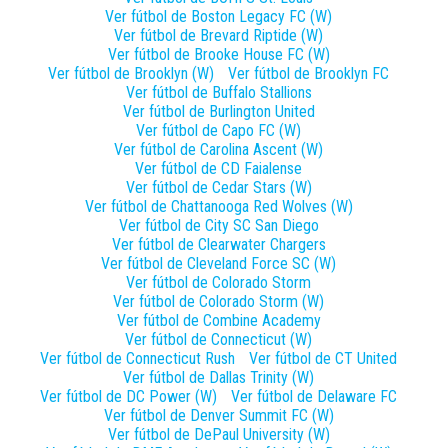
Ver fútbol de
Boston Legacy FC (W)
Ver fútbol de
Brevard Riptide (W)
Ver fútbol de
Brooke House FC (W)
Ver fútbol de
Brooklyn (W)
Ver fútbol de
Brooklyn FC
Ver fútbol de
Buffalo Stallions
Ver fútbol de
Burlington United
Ver fútbol de
Capo FC (W)
Ver fútbol de
Carolina Ascent (W)
Ver fútbol de
CD Faialense
Ver fútbol de
Cedar Stars (W)
Ver fútbol de
Chattanooga Red Wolves (W)
Ver fútbol de
City SC San Diego
Ver fútbol de
Clearwater Chargers
Ver fútbol de
Cleveland Force SC (W)
Ver fútbol de
Colorado Storm
Ver fútbol de
Colorado Storm (W)
Ver fútbol de
Combine Academy
Ver fútbol de
Connecticut (W)
Ver fútbol de
Connecticut Rush
Ver fútbol de
CT United
Ver fútbol de
Dallas Trinity (W)
Ver fútbol de
DC Power (W)
Ver fútbol de
Delaware FC
Ver fútbol de
Denver Summit FC (W)
Ver fútbol de
DePaul University (W)