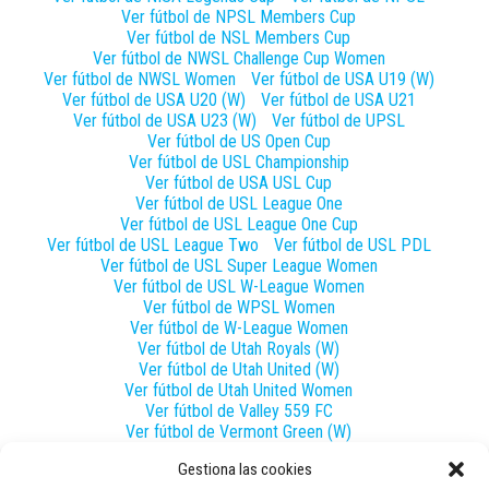
Ver fútbol de
NPSL Members Cup
Ver fútbol de
NSL Members Cup
Ver fútbol de
NWSL Challenge Cup Women
Ver fútbol de
NWSL Women
Ver fútbol de
USA U19 (W)
Ver fútbol de
USA U20 (W)
Ver fútbol de
USA U21
Ver fútbol de
USA U23 (W)
Ver fútbol de
UPSL
Ver fútbol de
US Open Cup
Ver fútbol de
USL Championship
Ver fútbol de
USA USL Cup
Ver fútbol de
USL League One
Ver fútbol de
USL League One Cup
Ver fútbol de
USL League Two
Ver fútbol de
USL PDL
Ver fútbol de
USL Super League Women
Ver fútbol de
USL W-League Women
Ver fútbol de
WPSL Women
Ver fútbol de
W-League Women
Ver fútbol de
Utah Royals (W)
Ver fútbol de
Utah United (W)
Ver fútbol de
Utah United Women
Ver fútbol de
Valley 559 FC
Ver fútbol de
Vermont Green (W)
Ver fútbol de
Virginia Beach Utd (W)
Gestiona las cookies
Ver fútbol de
Virginia Development Academy (W)