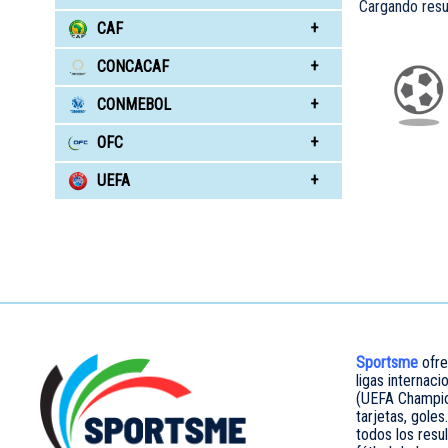
Cargando resu
+
CAF
+
CONCACAF
+
CONMEBOL
+
OFC
+
UEFA
Sportsme
ofre
ligas internac
(UEFA Champion
tarjetas, gole
todos los resu