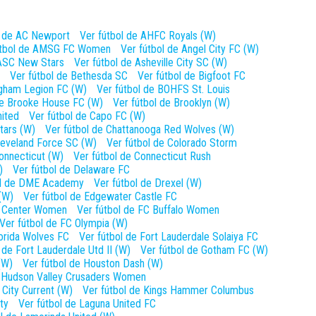
l de
AC Newport
Ver fútbol de
AHFC Royals (W)
tbol de
AMSG FC Women
Ver fútbol de
Angel City FC (W)
ASC New Stars
Ver fútbol de
Asheville City SC (W)
)
Ver fútbol de
Bethesda SC
Ver fútbol de
Bigfoot FC
gham Legion FC (W)
Ver fútbol de
BOHFS St. Louis
de
Brooke House FC (W)
Ver fútbol de
Brooklyn (W)
nited
Ver fútbol de
Capo FC (W)
tars (W)
Ver fútbol de
Chattanooga Red Wolves (W)
leveland Force SC (W)
Ver fútbol de
Colorado Storm
onnecticut (W)
Ver fútbol de
Connecticut Rush
)
Ver fútbol de
Delaware FC
l de
DME Academy
Ver fútbol de
Drexel (W)
(W)
Ver fútbol de
Edgewater Castle FC
s Center Women
Ver fútbol de
FC Buffalo Women
Ver fútbol de
FC Olympia (W)
orida Wolves FC
Ver fútbol de
Fort Lauderdale Solaiya FC
l de
Fort Lauderdale Utd II (W)
Ver fútbol de
Gotham FC (W)
(W)
Ver fútbol de
Houston Dash (W)
e
Hudson Valley Crusaders Women
 City Current (W)
Ver fútbol de
Kings Hammer Columbus
ty
Ver fútbol de
Laguna United FC