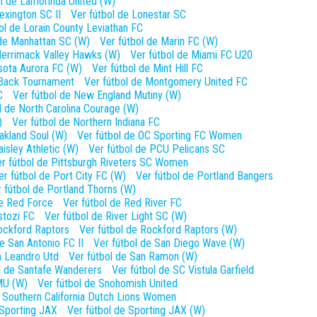
ol de
Lamorinda United (W)
exington SC II
Ver fútbol de
Lonestar SC
bol de
Lorain County Leviathan FC
 de
Manhattan SC (W)
Ver fútbol de
Marin FC (W)
errimack Valley Hawks (W)
Ver fútbol de
Miami FC U20
sota Aurora FC (W)
Ver fútbol de
Mint Hill FC
Back Tournament
Ver fútbol de
Montgomery United FC
C
Ver fútbol de
New England Mutiny (W)
l de
North Carolina Courage (W)
)
Ver fútbol de
Northern Indiana FC
akland Soul (W)
Ver fútbol de
OC Sporting FC Women
aisley Athletic (W)
Ver fútbol de
PCU Pelicans SC
r fútbol de
Pittsburgh Riveters SC Women
er fútbol de
Port City FC (W)
Ver fútbol de
Portland Bangers
r fútbol de
Portland Thorns (W)
de
Red Force
Ver fútbol de
Red River FC
stozi FC
Ver fútbol de
River Light SC (W)
ockford Raptors
Ver fútbol de
Rockford Raptors (W)
de
San Antonio FC II
Ver fútbol de
San Diego Wave (W)
 Leandro Utd
Ver fútbol de
San Ramon (W)
l de
Santafe Wanderers
Ver fútbol de
SC Vistula Garfield
U (W)
Ver fútbol de
Snohomish United
e
Southern California Dutch Lions Women
Sporting JAX
Ver fútbol de
Sporting JAX (W)