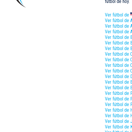
fútbol de hoy.
Ver fútbol de
Ver fútbol de
Ver fútbol de
Ver fútbol de
Ver fútbol de
Ver fútbol de
Ver fútbol de
Ver fútbol de
Ver fútbol de
Ver fútbol de
Ver fútbol de
Ver fútbol de
Ver fútbol de
Ver fútbol de
Ver fútbol de
Ver fútbol de
Ver fútbol de
Ver fútbol de
Ver fútbol de
Ver fútbol de
Ver fútbol de