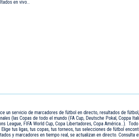
ltados en vivo…
ce un servicio de marcadores de fútbol en directo, resultados de fútbo
ionales (las Copas de todo el mundo (FA Cup, Deutsche Pokal, Coppa Ital
s League, FIFA World Cup, Copa Libertadores, Copa América…). Todo el f
s. Elige tus ligas, tus copas, tus torneos, tus selecciones de fútbol en
ltados y marcadores en tiempo real, se actualizan en directo. Consulta 