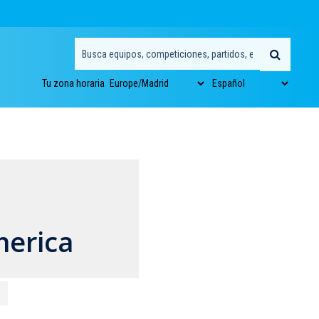
Tu zona horaria
merica