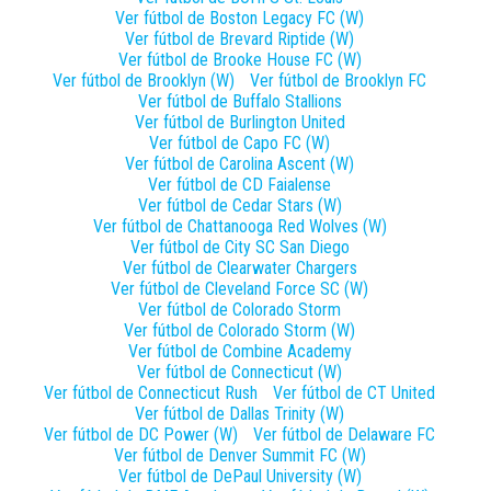
Ver fútbol de
Boston Legacy FC (W)
Ver fútbol de
Brevard Riptide (W)
Ver fútbol de
Brooke House FC (W)
Ver fútbol de
Brooklyn (W)
Ver fútbol de
Brooklyn FC
Ver fútbol de
Buffalo Stallions
Ver fútbol de
Burlington United
Ver fútbol de
Capo FC (W)
Ver fútbol de
Carolina Ascent (W)
Ver fútbol de
CD Faialense
Ver fútbol de
Cedar Stars (W)
Ver fútbol de
Chattanooga Red Wolves (W)
Ver fútbol de
City SC San Diego
Ver fútbol de
Clearwater Chargers
Ver fútbol de
Cleveland Force SC (W)
Ver fútbol de
Colorado Storm
Ver fútbol de
Colorado Storm (W)
Ver fútbol de
Combine Academy
Ver fútbol de
Connecticut (W)
Ver fútbol de
Connecticut Rush
Ver fútbol de
CT United
Ver fútbol de
Dallas Trinity (W)
Ver fútbol de
DC Power (W)
Ver fútbol de
Delaware FC
Ver fútbol de
Denver Summit FC (W)
Ver fútbol de
DePaul University (W)