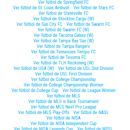
Ver fútbol de
Springfield FC
Ver fútbol de
St. Louis Ambush
Ver fútbol de
Stars FC
Ver fútbol de
Statesville FC
Ver fútbol de
Stockton Cargo (W)
Ver fútbol de
Sun City FC
Ver fútbol de
Swarm FC
Ver fútbol de
Swarm FC (W)
Ver fútbol de
Tacoma Galaxy (W)
Ver fútbol de
Tampa Bay Sun (W)
Ver fútbol de
Tampa Rangers
Ver fútbol de
Tennessee Tempo FC
Ver fútbol de
Texoma FC
Ver fútbol de
TLH Reckoning (W)
Ver fútbol de
USA (W)
Ver fútbol de
USL 2nd Division
Ver fútbol de
USL First Division
Ver fútbol de
College Championship
Ver fútbol de
College Championship Women
Ver fútbol de
College Cup
Ver fútbol de
League Women
Ver fútbol de
MLS
Ver fútbol de
MLS is Back Tournament
Ver fútbol de
MLS Next Pro League
Ver fútbol de
MLS Play-Offs
Ver fútbol de
NASL
Ver fútbol de
NISA
Ver fútbol de
NISA Independent Cup
Ver fútbol de
NISA Legends Cup
Ver fútbol de
NPSL