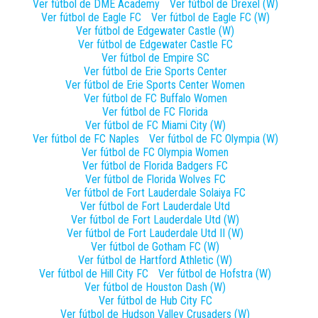
Ver fútbol de
DME Academy
Ver fútbol de
Drexel (W)
Ver fútbol de
Eagle FC
Ver fútbol de
Eagle FC (W)
Ver fútbol de
Edgewater Castle (W)
Ver fútbol de
Edgewater Castle FC
Ver fútbol de
Empire SC
Ver fútbol de
Erie Sports Center
Ver fútbol de
Erie Sports Center Women
Ver fútbol de
FC Buffalo Women
Ver fútbol de
FC Florida
Ver fútbol de
FC Miami City (W)
Ver fútbol de
FC Naples
Ver fútbol de
FC Olympia (W)
Ver fútbol de
FC Olympia Women
Ver fútbol de
Florida Badgers FC
Ver fútbol de
Florida Wolves FC
Ver fútbol de
Fort Lauderdale Solaiya FC
Ver fútbol de
Fort Lauderdale Utd
Ver fútbol de
Fort Lauderdale Utd (W)
Ver fútbol de
Fort Lauderdale Utd II (W)
Ver fútbol de
Gotham FC (W)
Ver fútbol de
Hartford Athletic (W)
Ver fútbol de
Hill City FC
Ver fútbol de
Hofstra (W)
Ver fútbol de
Houston Dash (W)
Ver fútbol de
Hub City FC
Ver fútbol de
Hudson Valley Crusaders (W)