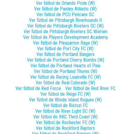
Ver fútbol de
Orlando Pride (W)
Ver fútbol de
Paisley Athletic (W)
Ver fútbol de
PCU Pelicans SC
Ver fútbol de
Pittsburgh Riverhounds II
Ver fútbol de
Pittsburgh Riveters SC (W)
Ver fútbol de
Pittsburgh Riveters SC Women
Ver fútbol de
Players Development Academy
Ver fútbol de
Pleasanton Rage (W)
Ver fútbol de
Port City FC (W)
Ver fútbol de
Portland Bangers
Ver fútbol de
Portland Cherry Bombs (W)
Ver fútbol de
Portland Hearts of Pine
Ver fútbol de
Portland Thorns (W)
Ver fútbol de
Racing Louisville FC (W)
Ver fútbol de
Real Colorado (W)
Ver fútbol de
Red Force
Ver fútbol de
Red River FC
Ver fútbol de
Reign FC (W)
Ver fútbol de
Rhode Island Rogues (W)
Ver fútbol de
Ristozi FC
Ver fútbol de
River Light SC (W)
Ver fútbol de
RKC Third Coast (W)
Ver fútbol de
Rochester FC (W)
Ver fútbol de
Rockford Raptors
Ver fútbol de
Rockford Raptors (W)