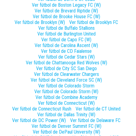
Ver fútbol de
Boston Legacy FC (W)
Ver fútbol de
Brevard Riptide (W)
Ver fútbol de
Brooke House FC (W)
Ver fútbol de
Brooklyn (W)
Ver fútbol de
Brooklyn FC
Ver fútbol de
Buffalo Stallions
Ver fútbol de
Burlington United
Ver fútbol de
Capo FC (W)
Ver fútbol de
Carolina Ascent (W)
Ver fútbol de
CD Faialense
Ver fútbol de
Cedar Stars (W)
Ver fútbol de
Chattanooga Red Wolves (W)
Ver fútbol de
City SC San Diego
Ver fútbol de
Clearwater Chargers
Ver fútbol de
Cleveland Force SC (W)
Ver fútbol de
Colorado Storm
Ver fútbol de
Colorado Storm (W)
Ver fútbol de
Combine Academy
Ver fútbol de
Connecticut (W)
Ver fútbol de
Connecticut Rush
Ver fútbol de
CT United
Ver fútbol de
Dallas Trinity (W)
Ver fútbol de
DC Power (W)
Ver fútbol de
Delaware FC
Ver fútbol de
Denver Summit FC (W)
Ver fútbol de
DePaul University (W)