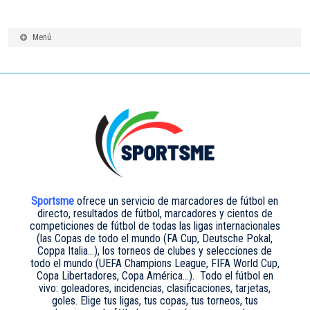
Menú
+
USA
+
CONCACAF
+
FIFA
+
AFC
+
CAF
Sportsme
ofrece un servicio de marcadores de fútbol en
+
CONCACAF
directo, resultados de fútbol, marcadores y cientos de
competiciones de fútbol de todas las ligas internacionales
+
CONMEBOL
(las Copas de todo el mundo (FA Cup, Deutsche Pokal,
Coppa Italia…), los torneos de clubes y selecciones de
+
OFC
todo el mundo (UEFA Champions League, FIFA World Cup,
Copa Libertadores, Copa América…). Todo el fútbol en
+
UEFA
vivo: goleadores, incidencias, clasificaciones, tarjetas,
goles. Elige tus ligas, tus copas, tus torneos, tus