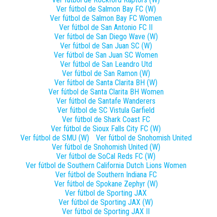
Ver fútbol de
Salmon Bay FC (W)
Ver fútbol de
Salmon Bay FC Women
Ver fútbol de
San Antonio FC II
Ver fútbol de
San Diego Wave (W)
Ver fútbol de
San Juan SC (W)
Ver fútbol de
San Juan SC Women
Ver fútbol de
San Leandro Utd
Ver fútbol de
San Ramon (W)
Ver fútbol de
Santa Clarita BH (W)
Ver fútbol de
Santa Clarita BH Women
Ver fútbol de
Santafe Wanderers
Ver fútbol de
SC Vistula Garfield
Ver fútbol de
Shark Coast FC
Ver fútbol de
Sioux Falls City FC (W)
Ver fútbol de
SMU (W)
Ver fútbol de
Snohomish United
Ver fútbol de
Snohomish United (W)
Ver fútbol de
SoCal Reds FC (W)
Ver fútbol de
Southern California Dutch Lions Women
Ver fútbol de
Southern Indiana FC
Ver fútbol de
Spokane Zephyr (W)
Ver fútbol de
Sporting JAX
Ver fútbol de
Sporting JAX (W)
Ver fútbol de
Sporting JAX II