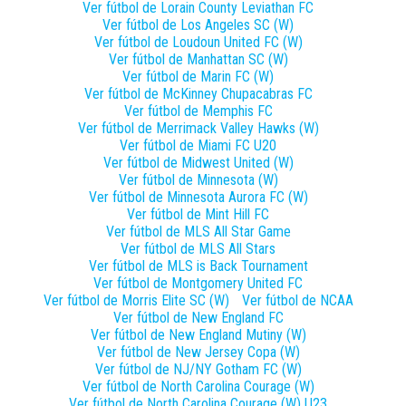
Ver fútbol de
Lorain County Leviathan FC
Ver fútbol de
Los Angeles SC (W)
Ver fútbol de
Loudoun United FC (W)
Ver fútbol de
Manhattan SC (W)
Ver fútbol de
Marin FC (W)
Ver fútbol de
McKinney Chupacabras FC
Ver fútbol de
Memphis FC
Ver fútbol de
Merrimack Valley Hawks (W)
Ver fútbol de
Miami FC U20
Ver fútbol de
Midwest United (W)
Ver fútbol de
Minnesota (W)
Ver fútbol de
Minnesota Aurora FC (W)
Ver fútbol de
Mint Hill FC
Ver fútbol de
MLS All Star Game
Ver fútbol de
MLS All Stars
Ver fútbol de
MLS is Back Tournament
Ver fútbol de
Montgomery United FC
Ver fútbol de
Morris Elite SC (W)
Ver fútbol de
NCAA
Ver fútbol de
New England FC
Ver fútbol de
New England Mutiny (W)
Ver fútbol de
New Jersey Copa (W)
Ver fútbol de
NJ/NY Gotham FC (W)
Ver fútbol de
North Carolina Courage (W)
Ver fútbol de
North Carolina Courage (W) U23