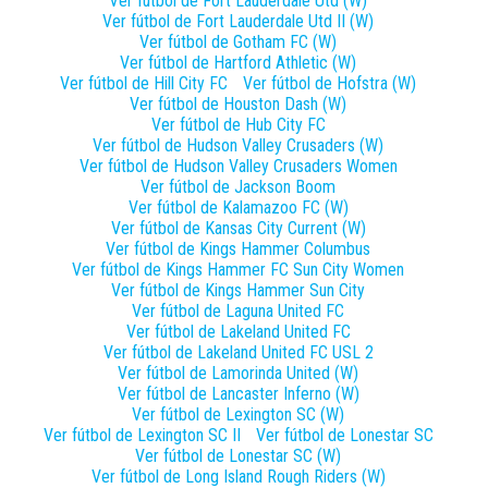
Ver fútbol de
Fort Lauderdale Utd (W)
Ver fútbol de
Fort Lauderdale Utd II (W)
Ver fútbol de
Gotham FC (W)
Ver fútbol de
Hartford Athletic (W)
Ver fútbol de
Hill City FC
Ver fútbol de
Hofstra (W)
Ver fútbol de
Houston Dash (W)
Ver fútbol de
Hub City FC
Ver fútbol de
Hudson Valley Crusaders (W)
Ver fútbol de
Hudson Valley Crusaders Women
Ver fútbol de
Jackson Boom
Ver fútbol de
Kalamazoo FC (W)
Ver fútbol de
Kansas City Current (W)
Ver fútbol de
Kings Hammer Columbus
Ver fútbol de
Kings Hammer FC Sun City Women
Ver fútbol de
Kings Hammer Sun City
Ver fútbol de
Laguna United FC
Ver fútbol de
Lakeland United FC
Ver fútbol de
Lakeland United FC USL 2
Ver fútbol de
Lamorinda United (W)
Ver fútbol de
Lancaster Inferno (W)
Ver fútbol de
Lexington SC (W)
Ver fútbol de
Lexington SC II
Ver fútbol de
Lonestar SC
Ver fútbol de
Lonestar SC (W)
Ver fútbol de
Long Island Rough Riders (W)