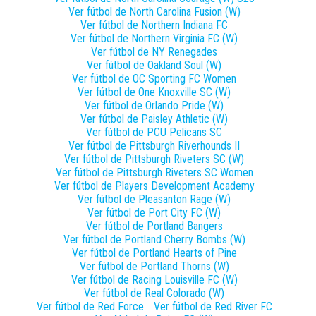
Ver fútbol de
North Carolina Fusion (W)
Ver fútbol de
Northern Indiana FC
Ver fútbol de
Northern Virginia FC (W)
Ver fútbol de
NY Renegades
Ver fútbol de
Oakland Soul (W)
Ver fútbol de
OC Sporting FC Women
Ver fútbol de
One Knoxville SC (W)
Ver fútbol de
Orlando Pride (W)
Ver fútbol de
Paisley Athletic (W)
Ver fútbol de
PCU Pelicans SC
Ver fútbol de
Pittsburgh Riverhounds II
Ver fútbol de
Pittsburgh Riveters SC (W)
Ver fútbol de
Pittsburgh Riveters SC Women
Ver fútbol de
Players Development Academy
Ver fútbol de
Pleasanton Rage (W)
Ver fútbol de
Port City FC (W)
Ver fútbol de
Portland Bangers
Ver fútbol de
Portland Cherry Bombs (W)
Ver fútbol de
Portland Hearts of Pine
Ver fútbol de
Portland Thorns (W)
Ver fútbol de
Racing Louisville FC (W)
Ver fútbol de
Real Colorado (W)
Ver fútbol de
Red Force
Ver fútbol de
Red River FC