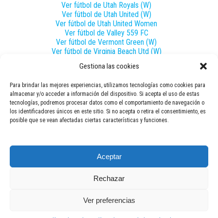
Ver fútbol de
Utah Royals (W)
Ver fútbol de
Utah United (W)
Ver fútbol de
Utah United Women
Ver fútbol de
Valley 559 FC
Ver fútbol de
Vermont Green (W)
Ver fútbol de
Virginia Beach Utd (W)
Ver fútbol de
Virginia Development Academy (W)
Gestiona las cookies
Ver fútbol de
Washington Spirit (W)
Ver fútbol de
West Seattle Rhodies FC (W)
Para brindar las mejores experiencias, utilizamos tecnologías como cookies para
Ver fútbol de
West Seattle Rhodies FC Women
almacenar y/o acceder a información del dispositivo. Si acepta el uso de estas
Ver fútbol de
Westchester SC
tecnologías, podremos procesar datos como el comportamiento de navegación o
Ver fútbol de
CONCACAF
Ver fútbol de
FIFA
los identificadores únicos en este sitio. Si no acepta o retira el consentimiento, es
Ver fútbol de
AFC
Ver fútbol de
CAF
posible que se vean afectadas ciertas características y funciones.
Ver fútbol de
CONCACAF
Ver fútbol de
CONMEBOL
Ver fútbol de
OFC
Ver fútbol de
UEFA
Aceptar
Rechazar
Copyright 2025 Sports-me.com Todos los derechos reservados.
Ver preferencias
Aviso legal
|
Política de privacidad
|
Política de cookies