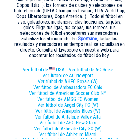
Coppa Italia…), los torneos de clubes y selecciones de
+
OFC
todo el mundo (UEFA Champions League, FIFA World Cup,
Copa Libertadores, Copa América…). Todo el fútbol en
+
UEFA
vivo: goleadores, incidencias, clasificaciones, tarjetas,
goles. Elige tus ligas, tus copas, tus torneos, tus
selecciones de fútbol encontrarás sus marcadores
actualizados al momento. En
Sportsme
, todos los
resultados y marcadores en tiempo real, se actualizan en
directo. Consulta el Livescore en nuestra web para
encontrar los resultados de fútbol de hoy.
Ver fútbol de
USA
Ver fútbol de
AC Boise
Ver fútbol de
AC Newport
Ver fútbol de
AHFC Royals (W)
Ver fútbol de
Ambassadors FC Ohio
Ver fútbol de
American Soccer Club NY
Ver fútbol de
AMSG FC Women
Ver fútbol de
Angel City FC (W)
Ver fútbol de
Annapolis Blues (W)
Ver fútbol de
Antelope Valley Alta
Ver fútbol de
ASC New Stars
Ver fútbol de
Asheville City SC (W)
Ver fútbol de
Athletum Miami