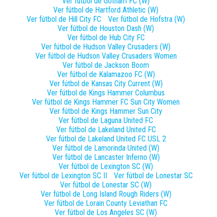
Ver fútbol de
Gotham FC (W)
Ver fútbol de
Hartford Athletic (W)
Ver fútbol de
Hill City FC
Ver fútbol de
Hofstra (W)
Ver fútbol de
Houston Dash (W)
Ver fútbol de
Hub City FC
Ver fútbol de
Hudson Valley Crusaders (W)
Ver fútbol de
Hudson Valley Crusaders Women
Ver fútbol de
Jackson Boom
Ver fútbol de
Kalamazoo FC (W)
Ver fútbol de
Kansas City Current (W)
Ver fútbol de
Kings Hammer Columbus
Ver fútbol de
Kings Hammer FC Sun City Women
Ver fútbol de
Kings Hammer Sun City
Ver fútbol de
Laguna United FC
Ver fútbol de
Lakeland United FC
Ver fútbol de
Lakeland United FC USL 2
Ver fútbol de
Lamorinda United (W)
Ver fútbol de
Lancaster Inferno (W)
Ver fútbol de
Lexington SC (W)
Ver fútbol de
Lexington SC II
Ver fútbol de
Lonestar SC
Ver fútbol de
Lonestar SC (W)
Ver fútbol de
Long Island Rough Riders (W)
Ver fútbol de
Lorain County Leviathan FC
Ver fútbol de
Los Angeles SC (W)