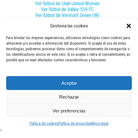
Ver fútbol de
Utah United Women
Ver fútbol de
Valley 559 FC
Ver fútbol de
Vermont Green (W)
Ver fútbol de
Virginia Beach Utd (W)
Gestiona las cookies
Ver fútbol de
Virginia Development Academy (W)
Ver fútbol de
Washington Spirit (W)
Ver fútbol de
West Seattle Rhodies FC (W)
Para brindar las mejores experiencias, utilizamos tecnologías como cookies para
almacenar y/o acceder a información del dispositivo. Si acepta el uso de estas
Ver fútbol de
West Seattle Rhodies FC Women
tecnologías, podremos procesar datos como el comportamiento de navegación o
Ver fútbol de
Westchester SC
los identificadores únicos en este sitio. Si no acepta o retira el consentimiento, es
Ver fútbol de
CONCACAF
Ver fútbol de
FIFA
posible que se vean afectadas ciertas características y funciones.
Ver fútbol de
AFC
Ver fútbol de
CAF
Ver fútbol de
CONCACAF
Ver fútbol de
CONMEBOL
Ver fútbol de
OFC
Aceptar
Ver fútbol de
UEFA
Rechazar
Copyright 2025 Sports-me.com Todos los derechos reservados.
Ver preferencias
Aviso legal
|
Política de privacidad
|
Política de cookies
Política de cookies
Política de privacidad
Aviso legal