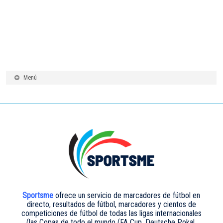
Menú
+
USA
+
CONCACAF
+
FIFA
+
AFC
+
CAF
Sportsme
ofrece un servicio de marcadores de fútbol en
+
CONCACAF
directo, resultados de fútbol, marcadores y cientos de
competiciones de fútbol de todas las ligas internacionales
+
CONMEBOL
(las Copas de todo el mundo (FA Cup, Deutsche Pokal,