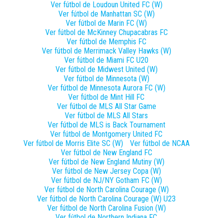
Ver fútbol de
Loudoun United FC (W)
Ver fútbol de
Manhattan SC (W)
Ver fútbol de
Marin FC (W)
Ver fútbol de
McKinney Chupacabras FC
Ver fútbol de
Memphis FC
Ver fútbol de
Merrimack Valley Hawks (W)
Ver fútbol de
Miami FC U20
Ver fútbol de
Midwest United (W)
Ver fútbol de
Minnesota (W)
Ver fútbol de
Minnesota Aurora FC (W)
Ver fútbol de
Mint Hill FC
Ver fútbol de
MLS All Star Game
Ver fútbol de
MLS All Stars
Ver fútbol de
MLS is Back Tournament
Ver fútbol de
Montgomery United FC
Ver fútbol de
Morris Elite SC (W)
Ver fútbol de
NCAA
Ver fútbol de
New England FC
Ver fútbol de
New England Mutiny (W)
Ver fútbol de
New Jersey Copa (W)
Ver fútbol de
NJ/NY Gotham FC (W)
Ver fútbol de
North Carolina Courage (W)
Ver fútbol de
North Carolina Courage (W) U23
Ver fútbol de
North Carolina Fusion (W)
Ver fútbol de
Northern Indiana FC