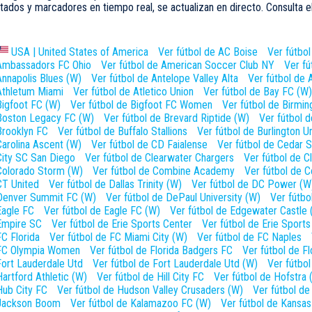
ltados y marcadores en tiempo real, se actualizan en directo. Consulta 
USA | United States of America
Ver fútbol de
AC Boise
Ver fútbo
Ambassadors FC Ohio
Ver fútbol de
American Soccer Club NY
Ver fú
Annapolis Blues (W)
Ver fútbol de
Antelope Valley Alta
Ver fútbol de
Athletum Miami
Ver fútbol de
Atletico Union
Ver fútbol de
Bay FC (W
Bigfoot FC (W)
Ver fútbol de
Bigfoot FC Women
Ver fútbol de
Birmin
Boston Legacy FC (W)
Ver fútbol de
Brevard Riptide (W)
Ver fútbol 
Brooklyn FC
Ver fútbol de
Buffalo Stallions
Ver fútbol de
Burlington U
Carolina Ascent (W)
Ver fútbol de
CD Faialense
Ver fútbol de
Cedar S
City SC San Diego
Ver fútbol de
Clearwater Chargers
Ver fútbol de
C
Colorado Storm (W)
Ver fútbol de
Combine Academy
Ver fútbol de
C
CT United
Ver fútbol de
Dallas Trinity (W)
Ver fútbol de
DC Power (W
Denver Summit FC (W)
Ver fútbol de
DePaul University (W)
Ver fútbo
Eagle FC
Ver fútbol de
Eagle FC (W)
Ver fútbol de
Edgewater Castle 
Empire SC
Ver fútbol de
Erie Sports Center
Ver fútbol de
Erie Sport
FC Florida
Ver fútbol de
FC Miami City (W)
Ver fútbol de
FC Naples
FC Olympia Women
Ver fútbol de
Florida Badgers FC
Ver fútbol de
Fl
Fort Lauderdale Utd
Ver fútbol de
Fort Lauderdale Utd (W)
Ver fútbo
Hartford Athletic (W)
Ver fútbol de
Hill City FC
Ver fútbol de
Hofstra 
Hub City FC
Ver fútbol de
Hudson Valley Crusaders (W)
Ver fútbol d
Jackson Boom
Ver fútbol de
Kalamazoo FC (W)
Ver fútbol de
Kansas