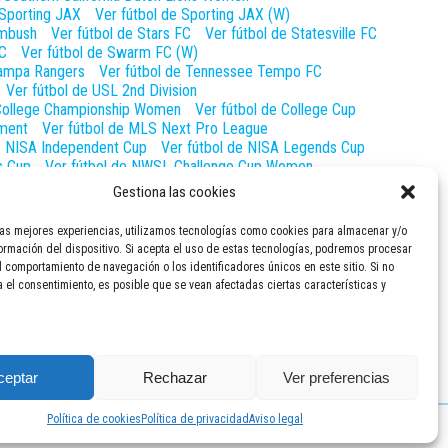
Sporting JAX
Ver fútbol de
Sporting JAX (W)
Ambush
Ver fútbol de
Stars FC
Ver fútbol de
Statesville FC
C
Ver fútbol de
Swarm FC (W)
ampa Rangers
Ver fútbol de
Tennessee Tempo FC
Ver fútbol de
USL 2nd Division
College Championship Women
Ver fútbol de
College Cup
ment
Ver fútbol de
MLS Next Pro League
e
NISA Independent Cup
Ver fútbol de
NISA Legends Cup
 Cup
Ver fútbol de
NWSL Challenge Cup Women
)
Ver fútbol de
USA U21
Ver fútbol de
USA U23 (W)
Gestiona las cookies
Ver fútbol de
USA USL Cup
Ver fútbol de
USL League One
SL PDL
Ver fútbol de
USL Super League Women
las mejores experiencias, utilizamos tecnologías como cookies para almacenar y/o
League Women
Ver fútbol de
Utah Royals (W)
ormación del dispositivo. Si acepta el uso de estas tecnologías, podremos procesar
ey 559 FC
Ver fútbol de
Vermont Green (W)
 comportamiento de navegación o los identificadores únicos en este sitio. Si no
W)
Ver fútbol de
Washington Spirit (W)
ra el consentimiento, es posible que se vean afectadas ciertas características y
Women
Ver fútbol de
Westchester SC
tbol de
CAF
Ver fútbol de
CONCACAF
ceptar
Rechazar
Ver preferencias
Política de cookies
Política de privacidad
Aviso legal
Aviso legal
|
Política de privacidad
|
Política de cookies