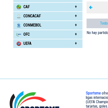
+
CAF
+
CONCACAF
Tod
+
CONMEBOL
No hay partid
+
OFC
+
UEFA
Sportsme
ofre
ligas internac
(UEFA Champion
tarjetas, gole