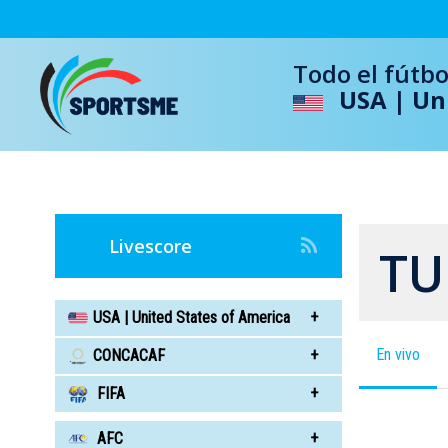
Skip
to
main
content
Todo el fútbo
USA | Un
Livescore
TU
+
USA | United States of America
En vivo
+
CONCACAF
+
FIFA
+
AFC