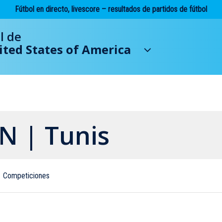
Fútbol en directo, livescore – resultados de partidos de fútbol
l de
ited States of America
N | Tunis
Competiciones