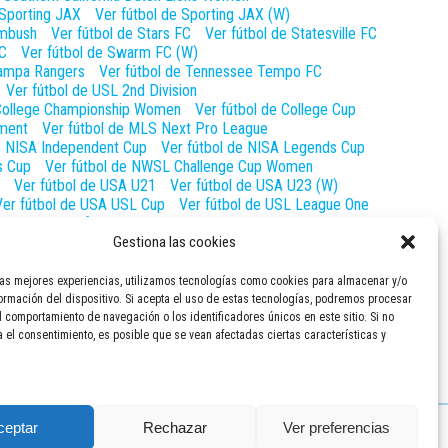
Sporting JAX
Ver fútbol de
Sporting JAX (W)
Ambush
Ver fútbol de
Stars FC
Ver fútbol de
Statesville FC
C
Ver fútbol de
Swarm FC (W)
ampa Rangers
Ver fútbol de
Tennessee Tempo FC
Ver fútbol de
USL 2nd Division
College Championship Women
Ver fútbol de
College Cup
ment
Ver fútbol de
MLS Next Pro League
e
NISA Independent Cup
Ver fútbol de
NISA Legends Cup
 Cup
Ver fútbol de
NWSL Challenge Cup Women
)
Ver fútbol de
USA U21
Ver fútbol de
USA U23 (W)
Ver fútbol de
USA USL Cup
Ver fútbol de
USL League One
SL PDL
Ver fútbol de
USL Super League Women
Gestiona las cookies
League Women
Ver fútbol de
Utah Royals (W)
ey 559 FC
Ver fútbol de
Vermont Green (W)
W)
Ver fútbol de
Washington Spirit (W)
las mejores experiencias, utilizamos tecnologías como cookies para almacenar y/o
Women
Ver fútbol de
Westchester SC
ormación del dispositivo. Si acepta el uso de estas tecnologías, podremos procesar
 comportamiento de navegación o los identificadores únicos en este sitio. Si no
tbol de
CAF
Ver fútbol de
CONCACAF
ra el consentimiento, es posible que se vean afectadas ciertas características y
ceptar
Rechazar
Ver preferencias
Aviso legal
|
Política de privacidad
|
Política de cookies