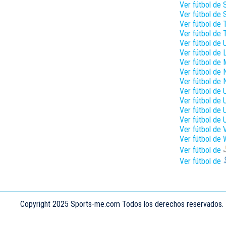
Ver fútbol de
Ver fútbol de
Ver fútbol de
Ver fútbol de
Ver fútbol de
Ver fútbol de
Ver fútbol de
Ver fútbol de
Ver fútbol de
Ver fútbol de
Ver fútbol de
Ver fútbol de
Ver fútbol de
Ver fútbol de
Ver fútbol de
Ver fútbol de
Ver fútbol de
Copyright 2025 Sports-me.com Todos los derechos reservados.