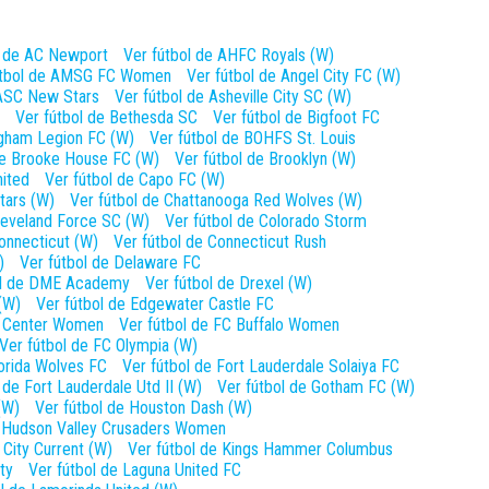
l de
AC Newport
Ver fútbol de
AHFC Royals (W)
tbol de
AMSG FC Women
Ver fútbol de
Angel City FC (W)
ASC New Stars
Ver fútbol de
Asheville City SC (W)
)
Ver fútbol de
Bethesda SC
Ver fútbol de
Bigfoot FC
gham Legion FC (W)
Ver fútbol de
BOHFS St. Louis
de
Brooke House FC (W)
Ver fútbol de
Brooklyn (W)
nited
Ver fútbol de
Capo FC (W)
tars (W)
Ver fútbol de
Chattanooga Red Wolves (W)
leveland Force SC (W)
Ver fútbol de
Colorado Storm
onnecticut (W)
Ver fútbol de
Connecticut Rush
)
Ver fútbol de
Delaware FC
l de
DME Academy
Ver fútbol de
Drexel (W)
(W)
Ver fútbol de
Edgewater Castle FC
s Center Women
Ver fútbol de
FC Buffalo Women
Ver fútbol de
FC Olympia (W)
orida Wolves FC
Ver fútbol de
Fort Lauderdale Solaiya FC
l de
Fort Lauderdale Utd II (W)
Ver fútbol de
Gotham FC (W)
(W)
Ver fútbol de
Houston Dash (W)
e
Hudson Valley Crusaders Women
 City Current (W)
Ver fútbol de
Kings Hammer Columbus
ty
Ver fútbol de
Laguna United FC