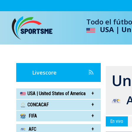
Skip
to
main
content
Todo el fútbo
USA | Un
Livescore
Un
+
USA | United States of America
+
CONCACAF
+
FIFA
En vivo
+
AFC