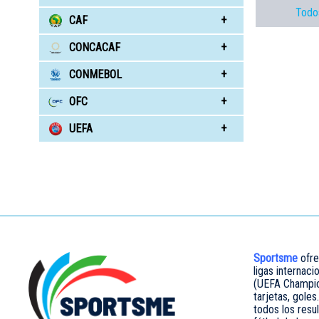
Tod
+
CAF
+
CONCACAF
+
CONMEBOL
+
OFC
+
UEFA
Sportsme
ofre
ligas internac
(UEFA Champion
tarjetas, gole
todos los resu